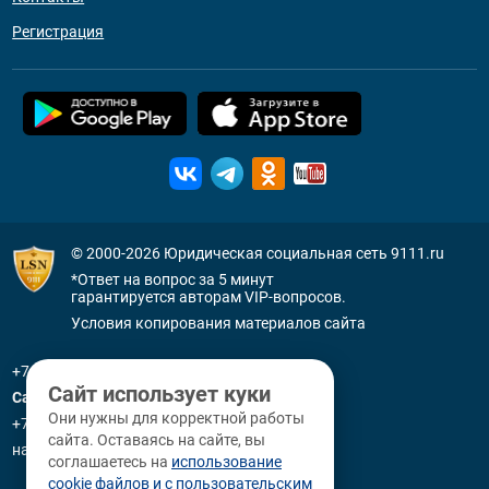
Регистрация
© 2000-2026
Юридическая социальная сеть 9111.ru
*Ответ на вопрос за 5 минут
гарантируется авторам VIP-вопросов.
Условия копирования материалов сайта
+7 (800) 505-91-11
Сайт использует куки
Санкт-Петербург
Они нужны для корректной работы
+7 (812) 336-92-64
сайта. Оставаясь на сайте, вы
наб. р. Фонтанки, д. 59
соглашаетесь на
использование
cookie файлов и с пользовательским