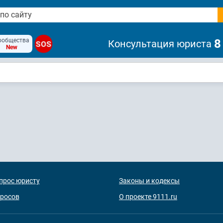
ообщества
8
Консультация юриста
SOS
New
прос юристу
Законы и кодексы
просов
О проекте 9111.ru