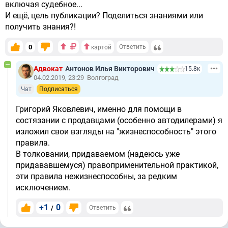
включая судебное...
И ещё, цель публикации? Поделиться знаниями или
получить знания?!
0
Ответить
картой
Адвокат
Антонов Илья Викторович
15.8к
04.02.2019, 23:29
Волгоград
Чат
Подписаться
Григорий Яковлевич, именно для помощи в
состязании с продавцами (особенно автодилерами) я
изложил свои взгляды на "жизнеспособность" этого
правила.
В толковании, придаваемом (надеюсь уже
придававшемуся) правоприменительной практикой,
эти правила нежизнеспособны, за редким
исключением.
+1
0
/
Ответить