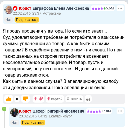
Юрист
Евграфова Елена Алексеевна
5.6М
22.02.2016, 23:37
Астрахань
Чат
Подписаться
Я прошу прощения у автора. Но если кто знает...
Суд удовлетворил требование потребителя о взыскании
суммы, уплаченной за товар. А как быть с самим
товаром? В судебном решении о нем - ни слова. Но при
таких данных на стороне потребителя возникает
неосновательное обогащение. И товар, пусть и
неисправный, но у него остается. И деньги за данный
товар взыскиваются.
Как быть в данном случае? В апелляционную жалобу
эти доводы заложили. Пока апелляции не было.
0
Ответить
картой
Юрист
Цехер Григорий Яковлевич
17.8М
23.02.2016, 04:12
Екатеринбург
Чат
Подписаться