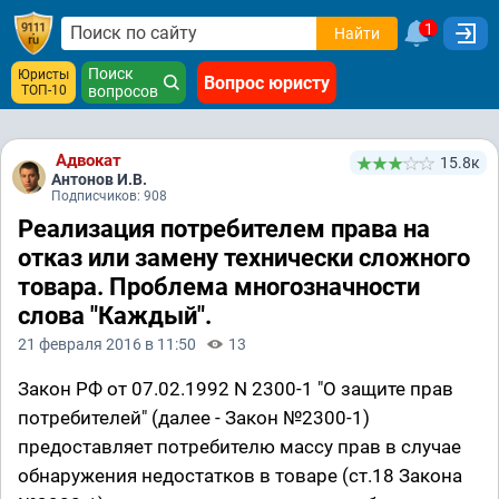
1
Найти
Поиск
Юристы
Вопрос юристу
ТОП-10
вопросов
Адвокат
15.8к
Антонов И.В.
Подписчиков: 908
Реализация потребителем права на
отказ или замену технически сложного
товара. Проблема многозначности
слова "Каждый".
21 февраля 2016 в 11:50
13
Закон РФ от 07.02.1992 N 2300-1 "О защите прав
потребителей" (далее - Закон №2300-1)
предоставляет потребителю массу прав в случае
обнаружения недостатков в товаре (ст.18 Закона