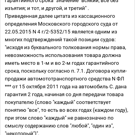
гарантийного срока" значение "всякий, все без
изъятия; и тот, и другой, и третий" .
Приведенная далее цитата из кассационного
определения Московского городского суда от
22.05.2015 N 4 г/2-5352/15 является одним из
многих подтверждений такой позиции судов:
"исходя из буквального толкования нормы права,
невозможность использования товара должна
иметь место в 1-м и во 2-м годах гарантийного
срока, поскольку согласно п. 7.1. Договора купли-
продажи автомототранспортного средства N ФЛ
*** от 15 октября 2011 года на автомобиль С. дана
гарантия 2 года, начиная со дня передачи товара
покупателю (слово "каждый" соответствует
понятию "все", то есть во всех годах (каждом году),
при этом слово "каждый" не равнозначно по
смыслу содержанию слов "любой", "один из",
"некоторый")".