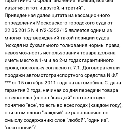
гарантийного срока" значение "всякий, все без
изъятия; и тот, и другой, и третий" .
Приведенная далее цитата из кассационного
определения Московского городского суда от
22.05.2015 N 4 г/2-5352/15 является одним из
многих подтверждений такой позиции судов:
"исходя из буквального толкования нормы права,
невозможность использования товара должна
иметь место в 1-м и во 2-м годах гарантийного
срока, поскольку согласно п. 7.1. Договора купли-
продажи автомототранспортного средства N ФЛ
*** от 15 октября 2011 года на автомобиль С. дана
гарантия 2 года, начиная со дня передачи товара
покупателю (слово "каждый" соответствует
понятию "все", то есть во всех годах (каждом году),
при этом слово "каждый" не равнозначно по
смыслу содержанию слов "любой", "один из",
"некоторый")".