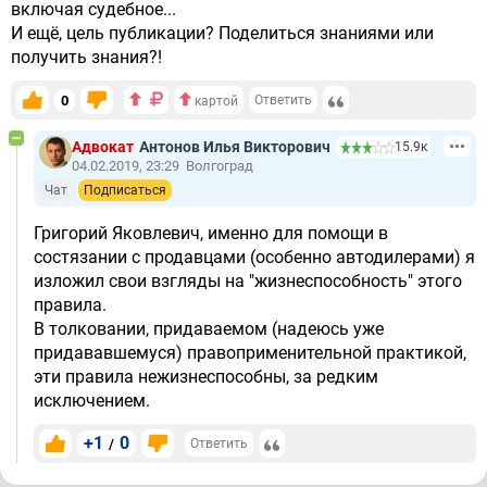
включая судебное...
И ещё, цель публикации? Поделиться знаниями или
получить знания?!
0
Ответить
картой
Адвокат
Антонов Илья Викторович
15.9к
04.02.2019, 23:29
Волгоград
Чат
Подписаться
Григорий Яковлевич, именно для помощи в
состязании с продавцами (особенно автодилерами) я
изложил свои взгляды на "жизнеспособность" этого
правила.
В толковании, придаваемом (надеюсь уже
придававшемуся) правоприменительной практикой,
эти правила нежизнеспособны, за редким
исключением.
+1
0
/
Ответить