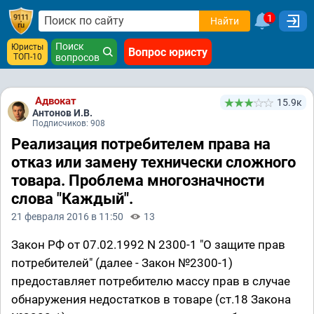
1
Найти
Поиск
Юристы
Вопрос юристу
ТОП-10
вопросов
Адвокат
15.9к
Антонов И.В.
Подписчиков: 908
Реализация потребителем права на
отказ или замену технически сложного
товара. Проблема многозначности
слова "Каждый".
21 февраля 2016 в 11:50
13
Закон РФ от 07.02.1992 N 2300-1 "О защите прав
потребителей" (далее - Закон №2300-1)
предоставляет потребителю массу прав в случае
обнаружения недостатков в товаре (ст.18 Закона