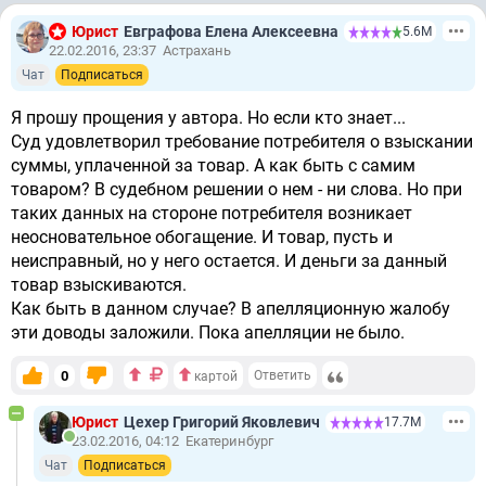
Юрист
Евграфова Елена Алексеевна
5.6М
22.02.2016, 23:37
Астрахань
Чат
Подписаться
Я прошу прощения у автора. Но если кто знает...
Суд удовлетворил требование потребителя о взыскании
суммы, уплаченной за товар. А как быть с самим
товаром? В судебном решении о нем - ни слова. Но при
таких данных на стороне потребителя возникает
неосновательное обогащение. И товар, пусть и
неисправный, но у него остается. И деньги за данный
товар взыскиваются.
Как быть в данном случае? В апелляционную жалобу
эти доводы заложили. Пока апелляции не было.
0
Ответить
картой
Юрист
Цехер Григорий Яковлевич
17.7М
23.02.2016, 04:12
Екатеринбург
Чат
Подписаться