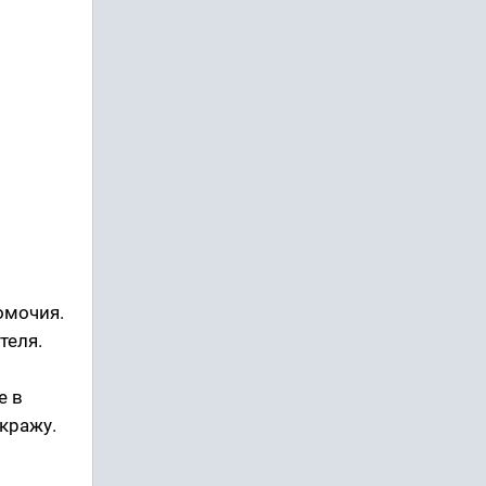
омочия.
теля.
е в
кражу.