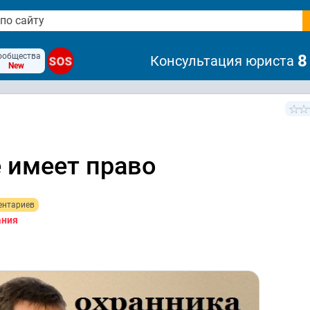
ообщества
8
Консультация юриста
SOS
New
 имеет право
ентариев
ания