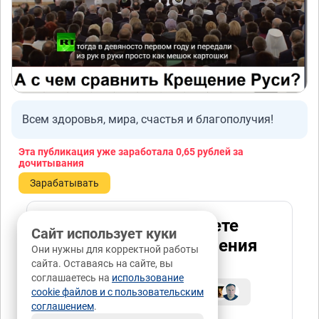
Всем здоровья, мира, счастья и благополучия!
Эта публикация уже заработала
0,65 рублей
за
дочитывания
Зарабатывать
Как вы оцениваете
Сайт использует куки
последствия Крещения
Они нужны для корректной работы
Руси
сайта. Оставаясь на сайте, вы
соглашаетесь на
использование
16
Проголосовали:
cookie файлов и с пользовательским
соглашением
.