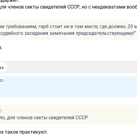
одержит.
для членов секты свидетелей СССР, но с неадекватами воо
ым требованиям, герб стоит не в том месте, где должен, 20 
 судебного заседания замечания председательствующему!"
.
83
0
ло, для членов секты свидетелей СССР
ых такое практикуют.