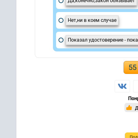
Да,конечно,закон обязывает
Нет,ни в коем случае
Показал удостоверение - пок
55
Пон
Под