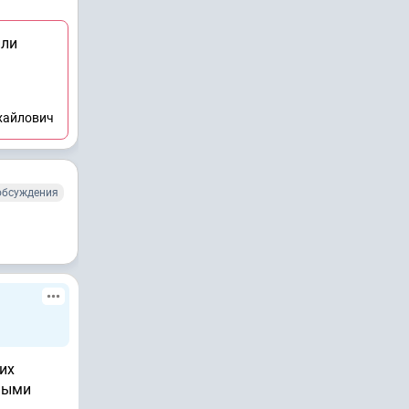
или
хайлович
обсуждения
их
тными