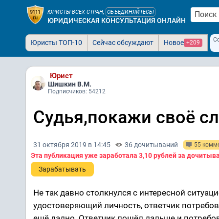
ЮРИСТЫ ВСЕХ СТРАН,
ОБЪЕДИНЯЙТЕСЬ!
ЮРИДИЧЕСКАЯ КОНСУЛЬТАЦИЯ ОНЛАЙН
С
Юристы ТОП-10
Сейчас обсуждают
Новое
+209
Юрист
Шишкин В.М.
Подписчиков: 54212
Судья,покажи своё с
31 октября 2019 в 14:45
36 дочитываний
55 комм
Эта публикация уже заработала
3,10 рублей
за дочитыв
Зарабатывать
Не так давно столкнулся с интересной ситуаци
удостоверяющий личность, ответчик потребова
ещё ладно. Ответчик пошёл дальше и потребо