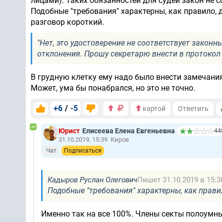
лицами). Таких обязанностей для судей закон не с
Подобные "требования" характерны, как правило, 
разговор короткий.
"Нет, это удостоверение не соответствует законн
отклонения. Прошу секретарю внести в протокол
В грудную клетку ему надо было внести замечания
Может, ума бы понабрался, но это не точно.
+6
/
-5
картой
Ответить
Юрист
Елисеева Елена Евгеньевна
44
31.10.2019, 15:39
Киров
Чат
Подписаться
Кадыров Руслан Олегович
Пишет 31.10.2019 в 15:3
Подобные "требования" характерны, как прави
Именно так на все 100%. Члены секты полоумн