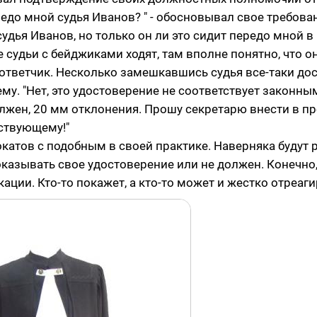
ередо мной судья Иванов? " - обосновывал свое требова
 судья Иванов, но только он ли это сидит передо мной в
се судьи с бейджиками ходят, там вполне понятно, что о
 ответчик. Несколько замешкавшись судья все-таки до
у. "Нет, это удостоверение не соответствует законны
должен, 20 мм отклонения. Прошу секретарю внести в п
ствующему!"
окатов с подобным в своей практике. Наверняка будут 
оказывать свое удостоверение или не должен. Конечно,
кации. Кто-то покажет, а кто-то может и жестко отреаги