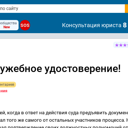
ообщества
8
Консультация юриста
SOS
New
лужебное удостоверение!
ентариев
ания
ей, когда в ответ на действия суда предъявить докумен
л того же самого от остальных участников процесса. 
вал подтверждение своих должностных полномочий от