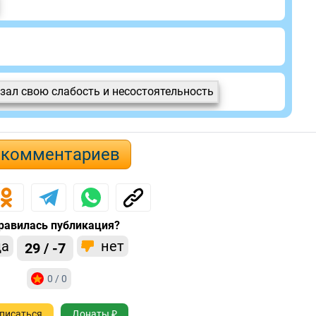
азал свою слабость и несостоятельность
 комментариев
равилась публикация?
да
нет
29 / -7
0 / 0
писаться
Донаты ₽