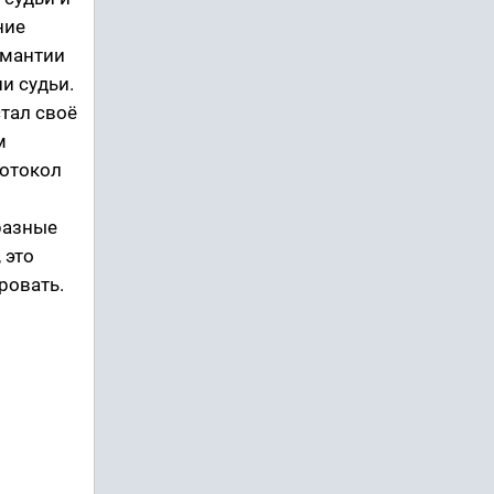
ние
 мантии
ни судьи.
стал своё
м
ротокол
разные
 это
ровать.