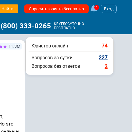
1
Найти
Спросить юриста бесплатно
Вход
 (800) 333-0265
КРУГЛОСУТОЧНО
БЕСПЛАТНО
74
Юристов онлайн
11.3М
227
Вопросов за сутки
2
Вопросов без ответов
т,
Но это
 судьи и