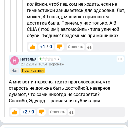
колёсики, чтоб пешком не ходить, если не
гимнастикой занимаетесь для здоровья. Лет,
может, 40 назад, машинка признаком
достатка была. Причём, у нас только. А В
США (чтоб им!) автомобиль - типа уличной
обуви. "Бедные" бездомные при машинках.
+1
0
/
Ответить
Наталья
507
12.12.2019, 16:54
Воронеж
Чат
Подписаться
А мне вот интересно, те,кто проголосовали, что
старость не должна быть достойной, наверное
думают, что сами никогда не состарятся?
Спасибо, Эдуард. Правильная публикация.
+2
0
/
Ответить