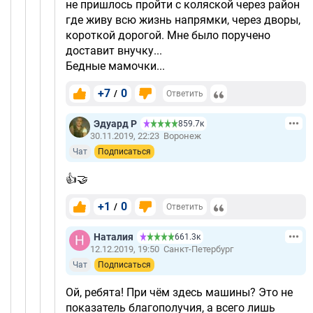
не пришлось пройти с коляской через район
где живу всю жизнь напрямки, через дворы,
короткой дорогой. Мне было поручено
доставит внучку...
Бедные мамочки...
+7
0
/
Ответить
Эдуард Р
859.7к
30.11.2019, 22:23
Воронеж
Чат
Подписаться
👍🤝
+1
0
/
Ответить
Наталия
661.3к
12.12.2019, 19:50
Санкт-Петербург
Чат
Подписаться
Ой, ребята! При чём здесь машины? Это не
показатель благополучия, а всего лишь