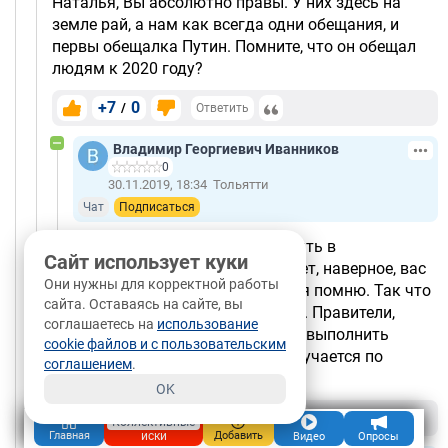
Наталья, Вы абсолютно правы. У них здесь на
земле рай, а нам как всегда одни обещания, и
первы обещалка Путин. Помните, что он обещал
людям к 2020 году?
+7
0
/
Ответить
Владимир Георгиевич Иванников
0
30.11.2019, 18:34
Тольятти
Чат
Подписаться
А помните ли вы, что будем жить в
Сайт использует куки
коммунизме? Скорее всего - нет, наверное, вас
Они нужны для корректной работы
еще на свете не было тогда. А я помню. Так что
сайта. Оставаясь на сайте, вы
не один только Путин обещает. Правители,
соглашаетесь на
использование
возможно, и верят, что смогут выполнить
cookie файлов и с пользовательским
обещания, но редко у кого получается по
соглашением
.
разным причинам.
OK
+3
-1
/
Ответить
Коллективные
иски
Главная
Добавить
Видео
Опросы