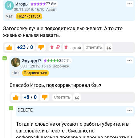
Игорь
77.8М
30.11.2019, 16:10
Азов
Чат
Подписаться
Заголовку лучше подходит как выживают. А то это
жизнью нельзя назвать.
+23
0
/
Ответить
картой
Эдуард Р
859.7к
30.11.2019, 16:16
Воронеж
Чат
Подписаться
Спасибо Игорь, подкорректировал 👍🤝
+8
0
/
Ответить
DELETE
Тогда и слово не опускают с работы уберите, и в
заголовке, и в тексте.. Смешно, но
орфографическая проверка и прочие автоматики