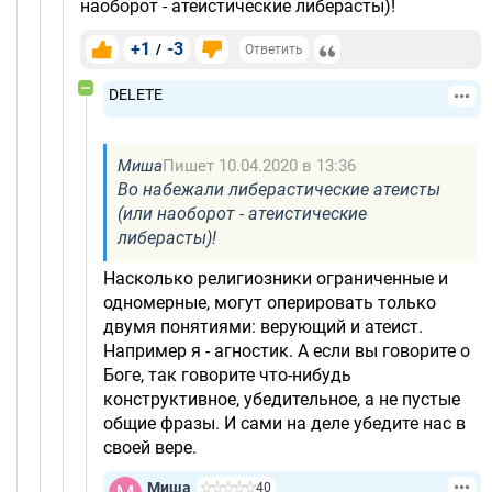
наоборот - атеистические либерасты)!
+1
-3
/
Ответить
DELETE
Миша
Пишет 10.04.2020 в 13:36
Во набежали либерастические атеисты
(или наоборот - атеистические
либерасты)!
Насколько религиозники ограниченные и
одномерные, могут оперировать только
двумя понятиями: верующий и атеист.
Например я - агностик. А если вы говорите о
Боге, так говорите что-нибудь
конструктивное, убедительное, а не пустые
общие фразы. И сами на деле убедите нас в
своей вере.
Миша
40