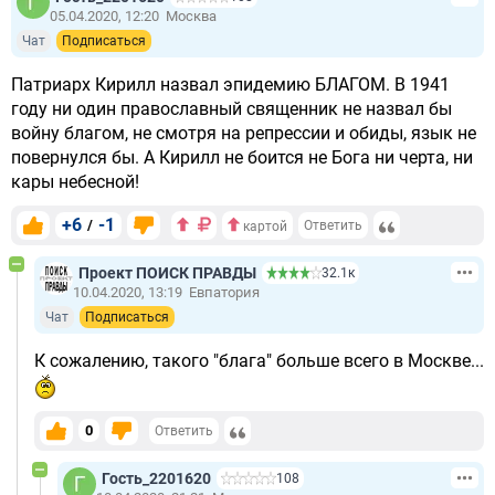
05.04.2020, 12:20
Москва
Чат
Подписаться
Патриарх Кирилл назвал эпидемию БЛАГОМ. В 1941
году ни один православный священник не назвал бы
войну благом, не смотря на репрессии и обиды, язык не
повернулся бы. А Кирилл не боится не Бога ни черта, ни
кары небесной!
+6
-1
/
Ответить
картой
Проект ПОИСК ПРАВДЫ
32.1к
10.04.2020, 13:19
Евпатория
Чат
Подписаться
К сожалению, такого "блага" больше всего в Москве...
0
Ответить
Гость_2201620
108