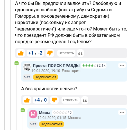
А что бы Вы предпочли включить? Свободную и
однополую любовь (как атрибуты Содома и
Гоморры, а по-современному, демократии),
наркотики (поскольку их запрет
"недемократичен") или еще что-то? Может быть то,
что президент РФ должен быть в обязательном
порядке рекомендован ГосДепом?
+1
-2
/
Ответить
Проект ПОИСК ПРАВДЫ
32.1к
10.04.2020, 19:10
Евпатория
Чат
Подписаться
А без крайностей нельзя?
+4
0
/
Ответить
Миша
40
12.04.2020, 01:15
Москва
Чат
Подписаться