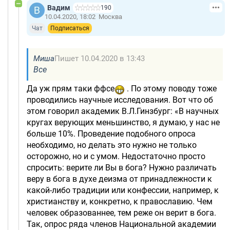
Вадим
190
10.04.2020, 18:02
Москва
Чат
Подписаться
Миша
Пишет 10.04.2020 в 13:43
Все
Да уж прям таки ффсе
. По этому поводу тоже
проводились научные исследования. Вот что об
этом говорил академик В.Л.Гинзбург: «В научных
кругах верующих меньшинство, я думаю, у нас не
больше 10%. Проведение подобного опроса
необходимо, но делать это нужно не только
осторожно, но и с умом. Недостаточно просто
спросить: верите ли Вы в бога? Нужно различать
веру в бога в духе деизма от принадлежности к
какой-либо традиции или конфессии, например, к
христианству и, конкретно, к православию. Чем
человек образованнее, тем реже он верит в бога.
Так, опрос ряда членов Национальной академии