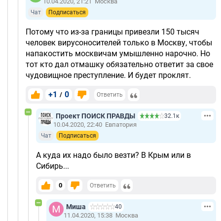
10.04.2020, 21:21
Москва
Чат
Подписаться
Потому что из-за границы привезли 150 тысяч
человек вирусоносителей только в Москву, чтобы
напакостить москвичам умышленно нарочно. Но
тот кто дал отмашку обязательно ответит за свое
чудовищное преступление. И будет проклят.
+1
0
/
Ответить
Проект ПОИСК ПРАВДЫ
32.1к
10.04.2020, 22:40
Евпатория
Чат
Подписаться
А куда их надо было везти? В Крым или в
Сибирь...
0
Ответить
Миша
40
11.04.2020, 15:38
Москва