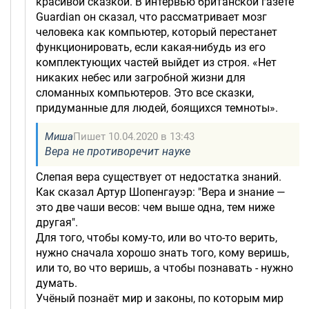
красивой сказкой. В интервью британской газете
Guardian он сказал, что рассматривает мозг
человека как компьютер, который перестанет
функционировать, если какая-нибудь из его
комплектующих частей выйдет из строя. «Нет
никаких небес или загробной жизни для
сломанных компьютеров. Это все сказки,
придуманные для людей, боящихся темноты».
Миша
Пишет 10.04.2020 в 13:43
Вера не противоречит науке
Слепая вера существует от недостатка знаний.
Как сказал Артур Шопенгауэр: "Вера и знание —
это две чаши весов: чем выше одна, тем ниже
другая".
Для того, чтобы кому-то, или во что-то верить,
нужно сначала хорошо знать того, кому веришь,
или то, во что веришь, а чтобы познавать - нужно
думать.
Учёный познаёт мир и законы, по которым мир