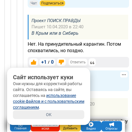
Чат
Подписаться
Проект ПОИСК ПРАВДЫ
Пишет 10.04.2020 в 22:40
В Крым или в Сибирь
Нет. На принудительный карантин. Потом
спохватились, но поздно.
+1
0
/
Ответить
Миша
40
Сайт использует куки
20.11.2020, 19:47
Москва
Они нужны для корректной работы
Чат
Подписаться
сайта. Оставаясь на сайте, вы
соглашаетесь на
использование
cookie файлов и с пользовательским
Гость_2201620
Пишет 05.04.2020 в 12:20
соглашением
.
не боится не Бога ни черта
OK
Вы намеренно извратили его слова, приравняв войну
Коллективные
к эпидемии.
иски
Главная
Добавить
Видео
Опросы