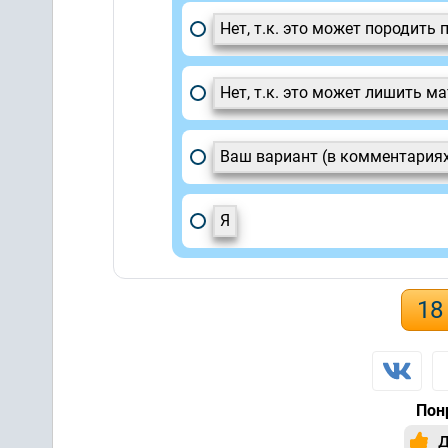
Нет, т.к. это может породить
Нет, т.к. это может лишить ма
Ваш вариант (в комментария
Я
18
Пон