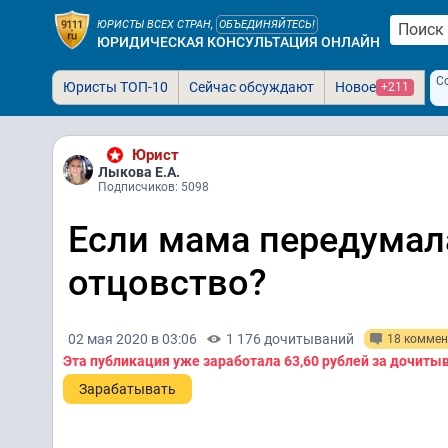
ЮРИСТЫ ВСЕХ СТРАН,
ОБЪЕДИНЯЙТЕСЬ!
ЮРИДИЧЕСКАЯ КОНСУЛЬТАЦИЯ ОНЛАЙН
С
Юристы ТОП-10
Сейчас обсуждают
Новое
+211
Юрист
Лыкова Е.А.
Подписчиков: 5098
Если мама передумал
отцовство?
02 мая 2020 в 03:06
1 176 дочитываний
18 коммен
Эта публикация уже заработала
63,60 рублей
за дочиты
Зарабатывать