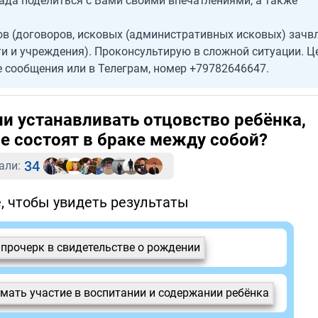
ада поделиться с Вами своими впечатлениями, а также
в (договоров, исковых (административных исковых) зачвл
ти и учреждения). Проконсультирую в сложной ситуации. Ц
 сообщения или в Телеграм, номер +79782646647.
ли устанавливать отцовство ребёнка,
е состоят в браке между собой?
34
али:
, чтобы увидеть результаты
 прочерк в свидетельстве о рождении
имать участие в воспитании и содержании ребёнка