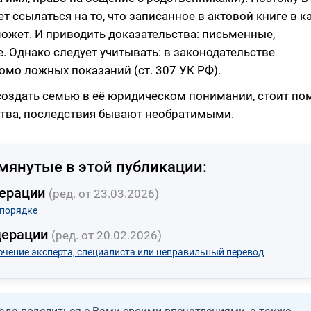
т ссылаться на то, что записанное в актовой книге в к
может. И приводить доказательства: письменные,
. Однако следует учитывать: в законодательстве
омо ложных показаний (ст. 307 УК РФ).
создать семью в её юридическом понимании, стоит по
вства, последствия бывают необратимыми.
мянутые в этой публикации:
дерации
(ред. от 23.03.2026)
 порядке
дерации
(ред. от 20.02.2026)
ючение эксперта, специалиста или неправильный перевод