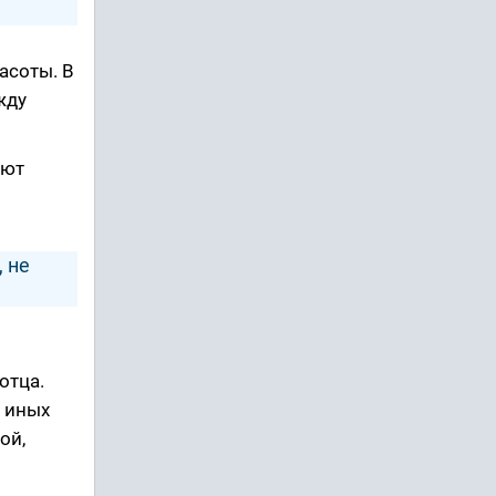
асоты. В
жду
еют
 не
отца.
и иных
ой,