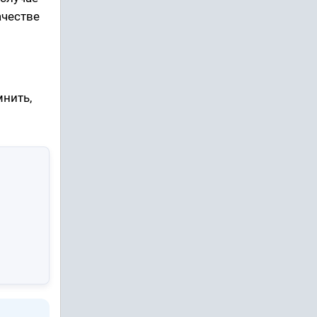
ачестве
мнить,