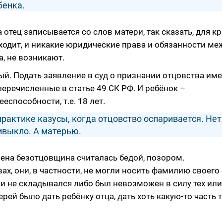
бенка.
отец записывается со слов матери, так сказать, для кр
ходит, и никакие юридические права и обязанности ме
а, не возникают.
ый. Подать заявление в суд о признании отцовства им
 перечисленные в статье 49 СК РФ. И ребёнок –
способности, т.е. 18 лет.
рактике казусы, когда отцовство оспаривается. Нет,
ивыкло. А матерью.
мена безотцовщина считалась бедой, позором.
, они, в частности, не могли носить фамилию своего 
и не складывался либо был невозможен в силу тех ил
ей было дать ребёнку отца, дать хоть какую-то часть т