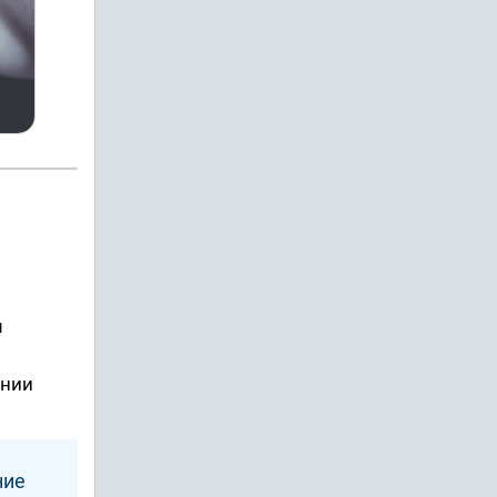
м
ении
ние