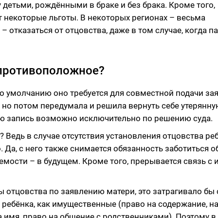
 детьми, рождёнными в браке и без брака. Кроме того,
 некоторые льготы. В некоторых регионах – весьма
 отказаться от отцовства, даже в том случае, когда па
 противоположное?
по умолчанию оно требуется для совместной подачи за
а, но потом передумала и решила вернуть себе утерянн
ую запись возможно исключительно по решению суда.
? Ведь в случае отсутствия установления отцовства ре
 Да, с него также снимается обязанность заботиться об
аемости – в будущем. Кроме того, прерывается связь с
ы отцовства по заявлению матери, это затрагивало б
ребёнка, как имущественные (право на содержание, н
а имя, право на общение с родственниками). Поэтому в