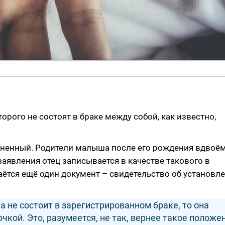
орого не состоят в браке между собой, как известно,
зненный. Родители малыша после его рождения вдвоё
заявления отец записывается в качестве такового в
аётся ещё один документ – свидетельство об установл
а не состоит в зарегистрированном браке, то она
кой. Это, разумеется, не так, вернее такое положе