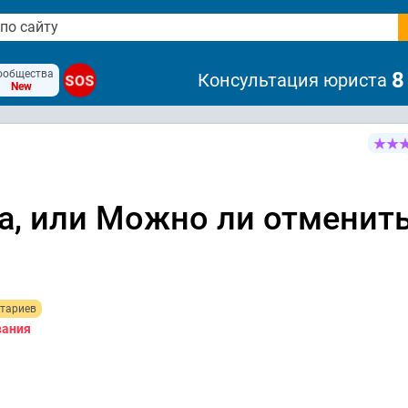
ообщества
8
Консультация юриста
SOS
New
а, или Можно ли отменит
тариев
вания