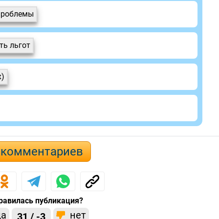
 проблемы
ть льгот
х)
 комментариев
равилась публикация?
да
нет
31 / -3