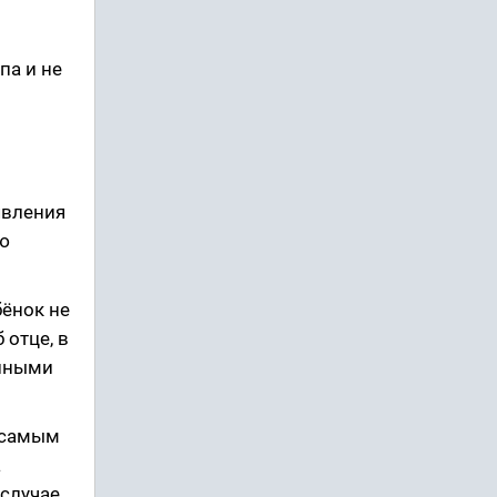
па и не
явления
ую
бёнок не
 отце, в
 иными
ы самым
а
 случае