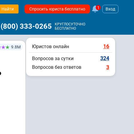
1
Найти
Спросить юриста бесплатно
Вход
 (800) 333-0265
КРУГЛОСУТОЧНО
БЕСПЛАТНО
16
Юристов онлайн
9.8М
324
Вопросов за сутки
3
Вопросов без ответов
ь