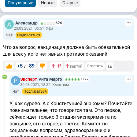
Популярные
Новые
Старые
Александр
626
23.03.2021, 06:51
Уфа
Чат
Подписаться
Что за вопрос, вакцинация должна быть обязательной
для всех у кого нет явных противопоказаний.
+5
-89
/
Ответить
картой
Эксперт
Рита Марго
177к
30.03.2021, 18:32
Кыштым
Чат
Подписаться
У, как сурово. А с Конституцией знакомы? Почитайте
повнимательнее, что говорится там. Это первое,
сейчас идет только 3 стадия эксперимента по
вакцинее, это второе, а третье: Комитет по
социальным вопросам, здравоохранению и