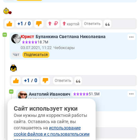
+1
0
/
Ответить
картой
Юрист
Буланкина Светлана Николаевна
18.7М
03.07.2021, 11:22
Чебоксары
Чат
Подписаться
+1
0
/
Ответить
Анатолий Иванович
51.5М
05.07.2021, 13:39
Иркутск
Чат
Подписаться
Сайт использует куки
Они нужны для корректной работы
сайта. Оставаясь на сайте, вы
соглашаетесь на
использование
+1
0
/
Ответить
cookie файлов и с пользовательским