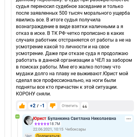
судья переносил судебное заседание и только
после заявленных 500 тысяч морального ущерба
явились все. В итоге судья получила
вознаграждение в виде взятки наличными а я
отказ в иске. В ТК РФ четко прописано в каких
случаях работник отстраняется от работы а не на
усмотрение какой то личности и на свое
усмотрение. Даже при отказе суда я продолжаю
работать в данной организации а ЧЕЛ за забором
в поисках работы. Мне его жалко потому что
мудаки долго на плаву не выживают.Юрист мой
сделал все профессионально, на ноги были
подняты все кто причастен к этой ситуации.
КОРОНУ сняли.
+2
-1
/
Ответить
Юрист
Буланкина Светлана Николаевна
18.7М
22.06.2021, 10:15
Чебоксары
Чат
Подписаться