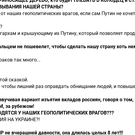
ИНОСЯЩЕЕ ДЕРЕВО, кто будет ПЛЕВАТЬ В КОЛОДЕЦ и С
ОВЫВАНИЯ НАШЕЙ СТРАНЫ?
т наших геополитических врагов, если сам Путин не хоче
?
игархам и крышующему их Путину, который позволяет про
пальцем не пошевелет, чтобы сделать нашу страну хоть не
аков так много...
той сказкой.
го чтобы лишний раз оправдать обнищание людей, и повыш
вучивая вариант изъятия вкладов россиян, говоря о том, 
М, за рубежом!
ОДЯТСЯ У НАШИХ ГЕОПОЛИТИЧЕСКИХ ВРАГОВ???
ИЯ НА УКРАИНЕ?!
 не вчерашней давности, она длилась целых 8 лет!!!