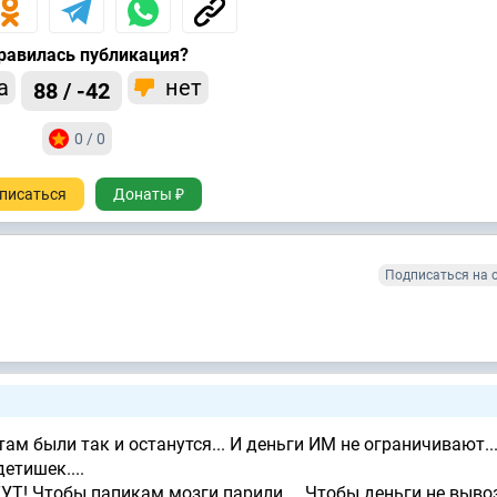
равилась публикация?
а
нет
88 / -42
0 / 0
писаться
Донаты ₽
Подписаться на 
ам были так и останутся... И деньги ИМ не ограничивают...
етишек....
ТУТ! Чтобы папикам мозги парили.... Чтобы деньги не выво