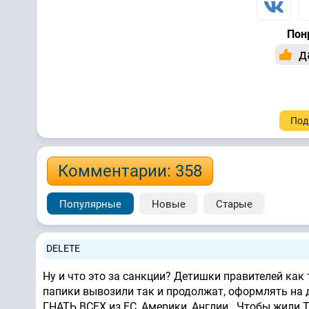
Пон
д
Под
Комментарии: 358
Популярные
Новые
Старые
DELETE
Ну и что это за санкции? Детишки правителей как т
папики вывозили так и продолжат, оформлять на д
ГНАТЬ ВСЕХ из ЕС, Америки, Англии.. Чтобы жили 