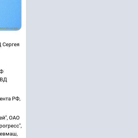
 Сергея
РФ
МВД
ента РФ,
ей", ОАО
рогресс",
Севмаш,