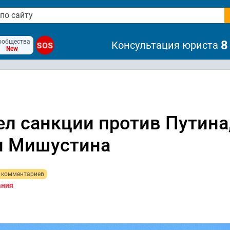
ообщества
8
Консультация юриста
SOS
New
л санкции против Путина
и Мишустина
 комментариев
ания