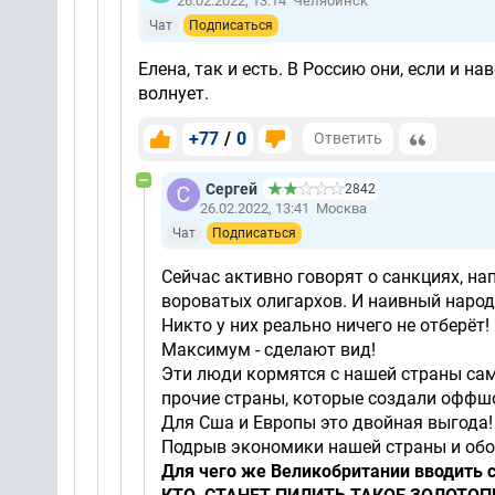
26.02.2022, 13:14
Челябинск
Чат
Подписаться
Елена, так и есть. В Россию они, если и на
волнует.
+77
/
0
Ответить
Сергей
2842
26.02.2022, 13:41
Москва
Чат
Подписаться
Сейчас активно говорят о санкциях, н
вороватых олигархов. И наивный народ в
Никто у них реально ничего не отберёт!
Максимум - сделают вид!
Эти люди кормятся с нашей страны сам
прочие страны, которые создали оффш
Для Сша и Европы это двойная выгода!
Подрыв экономики нашей страны и обо
Для чего же Великобритании вводить 