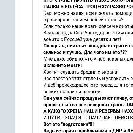
КТО СТАНЕТ ПИЛИТЬ ТАКОЕ ЗОЛОТОПР
ПАЛКИ В КОЛЁСА ПРОЦЕССУ РАЗВОР
Как можно надеяться и ждать помощи о
с разворовыванием нашей страны?
Если только наши враги совсем идиоты
Ведь запад и Сша благодарны этим ол
всё это с Россией уже десятки лет!
Поверьте, никто из западных стран и 
сильнее и лучше. Для чего им это???
Мне даже обидно, что у нас наивных дур
Включите мозги!
Хватит слушать бредни с экрана!
Вас просто хотят отвлечь и успокоить э
И всё происходяшее -это повод для то
всяких пошлин и налогов.
Они уже сейчас прощупывают почву, оз
правительства все резервы страны ТА
А КАКОГО ХРЕНА НАШИ РЕЗЕРВЫ НАХ
И ПУТИН ЗНАЯ ЭТО НАЧИНАЕТ ДЕЙСТВ
Вот это "подготовка"!!!
Ведь история с проблемами в ДНР и ЛНР