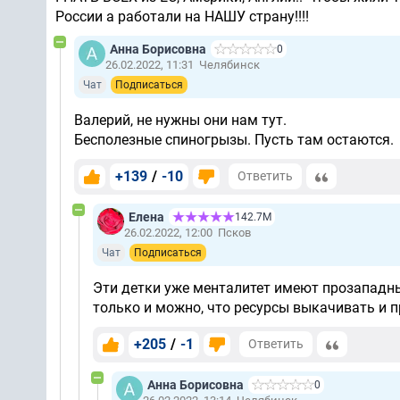
России а работали на НАШУ страну!!!!
Анна Борисовна
0
26.02.2022, 11:31
Челябинск
Чат
Подписаться
Валерий, не нужны они нам тут.
Бесполезные спиногрызы. Пусть там остаются.
+139
/
-10
Ответить
Елена
142.7М
26.02.2022, 12:00
Псков
Чат
Подписаться
Эти детки уже менталитет имеют прозападный
только и можно, что ресурсы выкачивать и п
+205
/
-1
Ответить
Анна Борисовна
0