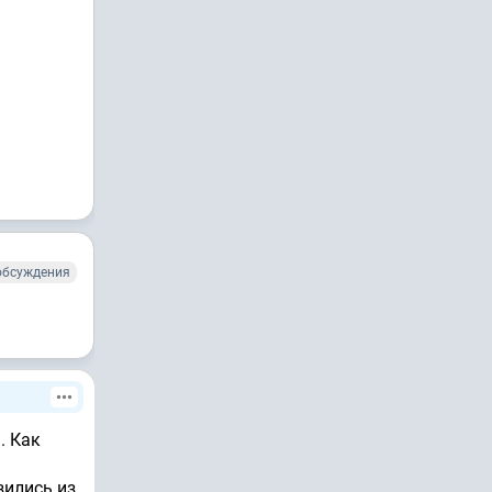
обсуждения
. Как
зились из