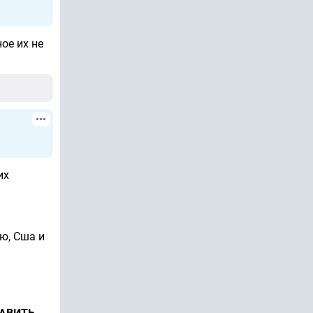
ное их не
их
ю, Сша и