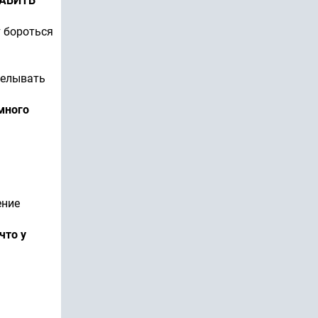
ТАВИТЬ
т бороться
делывать
много
ение
что у