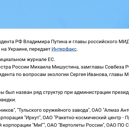
идента РФ Владимира Путина и главы российского МИД
 на Украине, передает
Интерфакс
.
ициальном журнале ЕС.
истра России Михаила Мишустина, замглавы Совбеза 
идента по вопросам экологии Сергея Иванова, главы 
 был назван ряд структур при администрации презид
зведки.
иков", "Тульского оружейного завода", ОАО "Алмаз Ант
порация "Иркут", ОАО "Ракетно-космический центр - П
й корпорации "МиГ", ОАО "Вертолеты России", ОАО ПО 