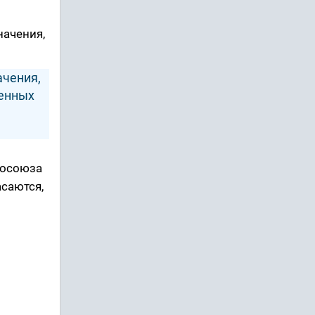
начения,
ачения,
ленных
росоюза
саются,