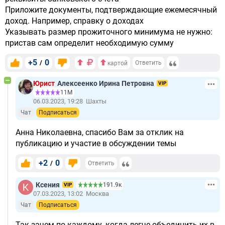
Приложите документы, подтверждающие ежемесячный
доход. Например, справку о доходах
Указывать размер прожиточного минимума не нужно:
пристав сам определит необходимую сумму
+5
0
/
Ответить
картой
Юрист
Алексеенко Ирина Петровна
VIP
11М
06.03.2023, 19:28
Шахты
Чат
Подписаться
Анна Николаевна, спасибо Вам за отклик на
публикацию и участие в обсуждении темы
+2
0
/
Ответить
Ксения
191.9к
VIP
07.03.2023, 13:02
Москва
Чат
Подписаться
Так зачем по каждому, когда легче объединить их в