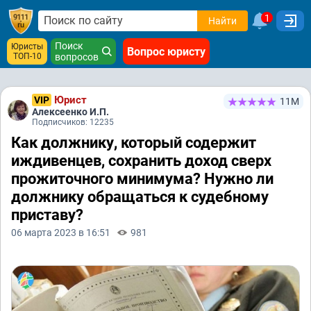
1
Найти
Поиск
Юристы
Вопрос юристу
ТОП-10
вопросов
Юрист
VIP
11М
Алексеенко И.П.
Подписчиков: 12235
Как должнику, который содержит
иждивенцев, сохранить доход сверх
прожиточного минимума? Нужно ли
должнику обращаться к судебному
приставу?
06 марта 2023 в 16:51
981