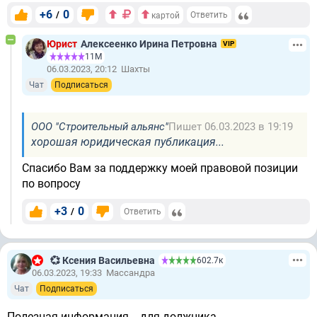
+6
0
/
Ответить
картой
Юрист
Алексеенко Ирина Петровна
VIP
11М
06.03.2023, 20:12
Шахты
Чат
Подписаться
ООО "Строительный альянс"
Пишет 06.03.2023 в 19:19
хорошая юридическая публикация...
Спасибо Вам за поддержку моей правовой позиции
по вопросу
+3
0
/
Ответить
💞 Ксения Васильевна
602.7к
06.03.2023, 19:33
Массандра
Чат
Подписаться
Полезная информация... для должника...