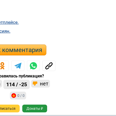
етплейсе.
сиян.
2 комментария
равилась публикация?
а
нет
114 / -25
0 / 0
писаться
Донаты ₽