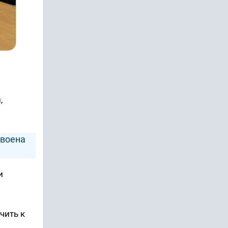
,
своена
и
чить к