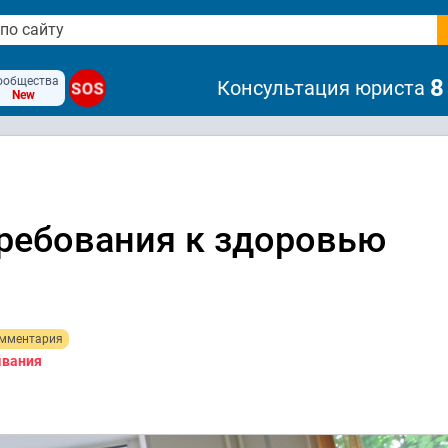
ообщества
8
Консультация юриста
SOS
New
требования к здоровью
омментария
ывания