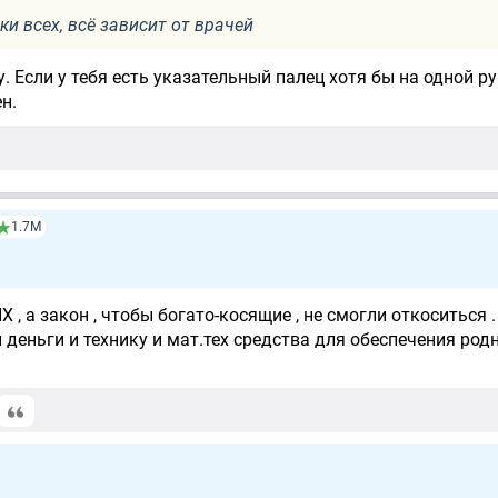
и всех, всё зависит от врачей
. Если у тебя есть указательный палец хотя бы на одной рук
н.
1.7М
 а закон , чтобы богато-косящие , не смогли откоситься .
деньги и технику и мат.тех средства для обеспечения родн