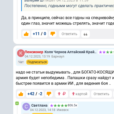
Валерий Ш
Пишет 04.12.2023 в 11:59
Постепенно, годными могут сделать практическ
Да, в принципе, сейчас все годны на спецневойну
один глаз, значит можешь стрелять, значит годе
+11
/
0
Ответить
Пенсионер
Коля Чернов Алтайский Край..
04.12.2023, 13:19
Барнаул
Чат
Подписаться
надо не статьи выдумывать , для БОГАТО-КОСЯЩИХ ,
армия будет непобедима . Папашки сразу найдут и 
быстрее появится в армии ИИ , для ведения боя ..
+42
/
-2
картой
Ответить
Светлана
806.5к
04.12.2023, 14:18
Ижевск