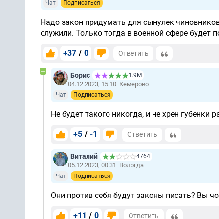
Чат
Подписаться
Надо закон придумать для сынулек чиновников,
служили. Только тогда в военной сфере будет п
+37
/
0
Ответить
Борис
1.9М
04.12.2023, 15:10
Кемерово
Чат
Подписаться
Не будет такого никогда, и не хрен губенки 
+5
/
-1
Ответить
Виталий
4764
05.12.2023, 00:31
Вологда
Чат
Подписаться
Они против себя будут законы писать? Вы чо
+11
/
0
Ответить