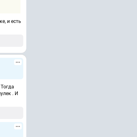
е, и есть
 Тогда
улек . И