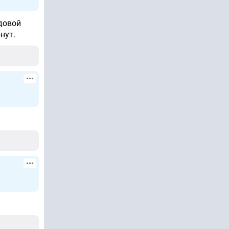
довой
нут.