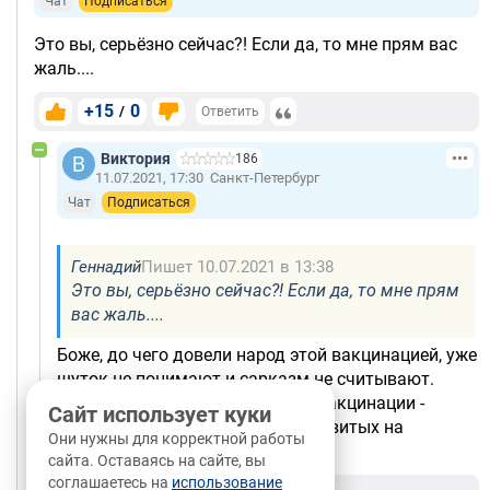
Чат
Подписаться
Это вы, серьёзно сейчас?! Если да, то мне прям вас
жаль....
+15
0
/
Ответить
Виктория
186
11.07.2021, 17:30
Санкт-Петербург
Чат
Подписаться
Геннадий
Пишет 10.07.2021 в 13:38
Это вы, серьёзно сейчас?! Если да, то мне прям
вас жаль....
Боже, до чего довели народ этой вакцинацией, уже
шуток не понимают и сарказм не считывают.
Сдается мне, это одна из целей вакцинации -
Сайт использует куки
разобщить народ, натравить привитых на
Они нужны для корректной работы
непривитых.
сайта. Оставаясь на сайте, вы
соглашаетесь на
использование