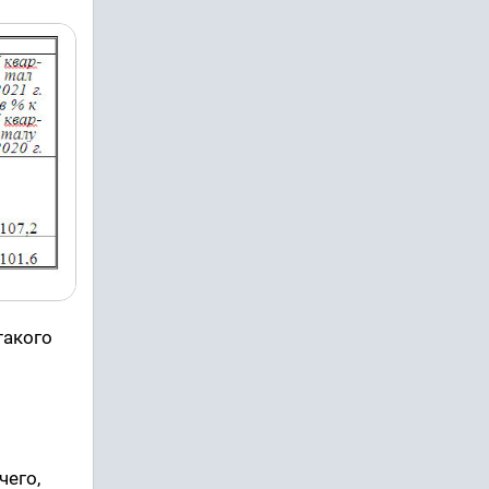
такого
чего,