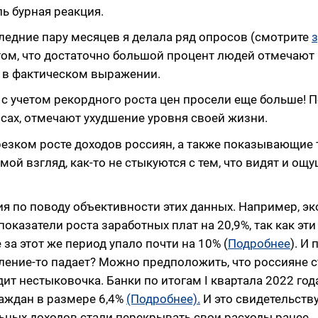
ь бурная реакция.
последние пару месяцев я делала ряд опросов (смотрите
 том, что достаточно большой процент людей отмечают
 в фактическом выражении.
е с учетом рекордного роста цен просели еще больше! 
сах, отмечают ухудшение уровня своей жизни.
резком росте доходов россиян, а также показывающие
ой взгляд, как-то не стыкуются с тем, что видят и ощ
я по поводу объективности этих данных. Например, э
оказатели роста заработных плат на 20,9%, так как эт
за этот же период упало почти на 10% (
Подробнее
). И 
бление-то падает? Можно предположить, что россияне 
дит нестыковочка. Банки по итогам I квартала 2022 год
раждан в размере 6,4%
(Подробнее).
И это свидетельств
альных доходов стали перекрывать свои расходы ранее