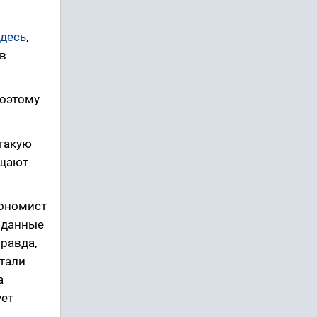
здесь
,
 в
Поэтому
 такую
ущают
кономист
и данные
правда,
стали
а
ует