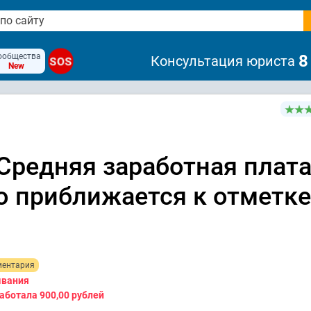
ообщества
8
Консультация юриста
SOS
New
Средняя заработная плат
о приближается к отметке
ментария
ывания
работала
900,00 рублей