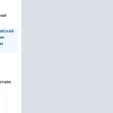
ней
ийский
ми
ем
злайк.