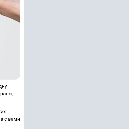
дну
траны,
тих
а с вами