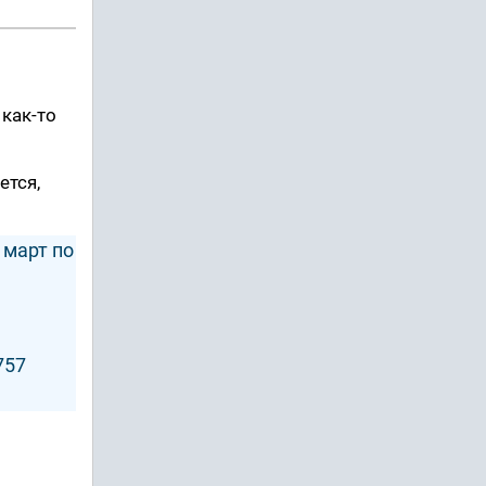
 как-то
ется,
 март по
757