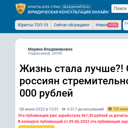
ЮРИСТЫ ВСЕХ СТРАН,
ОБЪЕДИНЯЙТЕСЬ!
ЮРИДИЧЕСКАЯ КОНСУЛЬТАЦИЯ ОНЛАЙН
С
Юристы ТОП-10
Сейчас обсуждают
Новое
+254
Марина Владимировна
Подписчиков: 24704
Жизнь стала лучше?! 
россиян стремительн
000 рублей
08 июня 2022 в 13:01
9 017 дочитываний
733 ком
Эта публикация уже заработала
461,30 рублей
за дочит
В конкурсе публикаций от 09.06.2022 эта публикация за