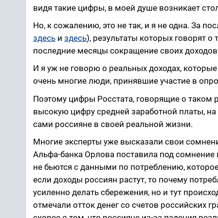
видя такие цифры, в моей душе возникает стол
Но, к сожалению, это не так, и я не одна. За 
здесь
и
здесь
), результаты которых говорят о
последние месяцы сокращение своих доходов
И я уж не говорю о реальных доходах, которы
очень многие люди, принявшие участие в опро
Поэтому цифры Росстата, говорящие о таком 
высокую цифру средней заработной платы, на м
сами россияне в своей реальной жизни.
Многие эксперты уже высказали свои сомнени
Альфа-банка Орлова поставила под сомнение п
не бьются с данными по потреблению, которое 
если доходы россиян растут, то почему потре
усиленно делать сбережения, но и тут происхо
отмечали отток денег со счетов российских г
скорее о том, что россияне из-за падения ре