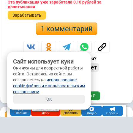
Эта публикация уже заработала
0,10 рублей
за
дочитывания
Зарабатывать
1 комментарий
Понравилась публикация?
Сайт использует куки
да
нет
10 / 0
Они нужны для корректной работы
сайта. Оставаясь на сайте, вы
соглашаетесь на
использование
0 / 0
cookie файлов и с пользовательским
соглашением
.
Подписаться
Донаты ₽
OK
Коллективные
иски
Главная
Добавить
Видео
Опросы
Комментарии: 1
Подписаться на обсуждения
Популярные
Новые
Старые