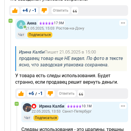
+4
-1
/
Ответить
Анна
17.9М
21.05.2025, 15:03
Ростов-на-Дону
Чат
Подписаться
Ирина Калби
Пишет 21.05.2025 в 15:00
продавец товар еще НЕ видел. По фото в тексте
ясно, что заводская упаковка сохранена.
У товара есть следы использования. Будет
странно, если продавец решит вернуть деньги.
+6
-1
/
Ответить
Ирина Калби
10.1М
22.05.2025, 13:53
Санкт-Петербург
Чат
Подписаться
Следвы использования - это црапины, трещны