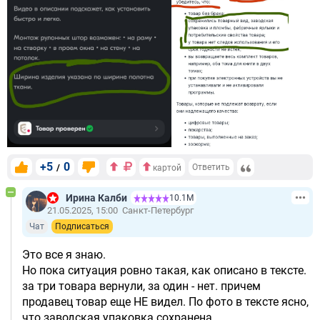
+5
0
/
Ответить
картой
Ирина Калби
10.1М
21.05.2025, 15:00
Санкт-Петербург
Чат
Подписаться
Это все я знаю.
Но пока ситуация ровно такая, как описано в тексте.
за три товара вернули, за один - нет. причем
продавец товар еще НЕ видел. По фото в тексте ясно,
что заводская упаковка сохранена.