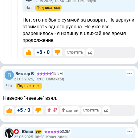
22.05.2025, 13:54
Санкт-Петербург
Чат
Подписаться
Нет, это не было суммой за возврат. Не вернули
стоимость одного рулона. Но уже все
разрешилось - я напишу в ближайшее время
продолжение.
+3
0
/
Ответить
Виктор В
15.5М
21.05.2025, 15:03
Салехард
Чат
Подписаться
Наверно "чаевые" взял.
+5
0
/
Ответить
картой
Юлия
53.3М
VIP
22.05.2025, 08:23
Краснодар