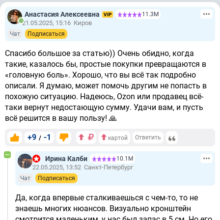
Анастасия Алексеевна
11.3М
VIP
21.05.2025, 15:16
Киров
Чат
Подписаться
Спасибо большое за статью)) Очень обидно, когда
такие, казалось бы, простые покупки превращаются в
«головную боль». Хорошо, что вы всё так подробно
описали. Я думаю, может помочь другим не попасть в
похожую ситуацию. Надеюсь, Ozon или продавец всё-
таки вернут недостающую сумму. Удачи вам, и пусть
всё решится в вашу пользу! 🙏
+9
-1
/
Ответить
картой
Ирина Калби
10.1М
22.05.2025, 13:52
Санкт-Петербург
Чат
Подписаться
Да, когда впервые сталкиваешься с чем-то, то не
знаешь многих нюансов. Визуально кронштейн
смотрится маленьким, у нас был запас в 5 см. Но его