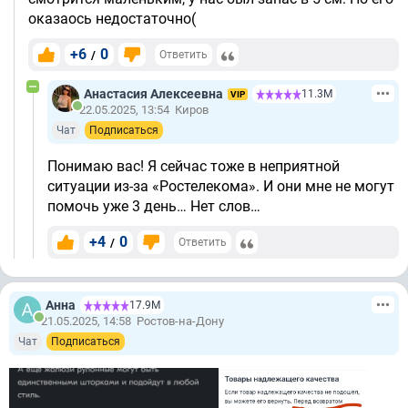
оказаось недостаточно(
+6
0
/
Ответить
Анастасия Алексеевна
11.3М
VIP
22.05.2025, 13:54
Киров
Чат
Подписаться
Понимаю вас! Я сейчас тоже в неприятной
ситуации из-за «Ростелекома». И они мне не могут
помочь уже 3 день… Нет слов…
+4
0
/
Ответить
Анна
17.9М
21.05.2025, 14:58
Ростов-на-Дону
Чат
Подписаться