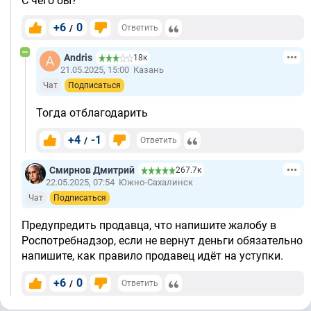
С чего бы?
+6
0
/
Ответить
Andris
18к
21.05.2025, 15:00
Казань
Чат
Подписаться
Тогда отблагодарить
+4
-1
/
Ответить
Смирнов Дмитрий
267.7к
22.05.2025, 07:54
Южно-Сахалинск
Чат
Подписаться
Предупредить продавца, что напишите жалобу в
Роспотребнадзор, если не вернут деньги обязательно
напишите, как правило продавец идёт на уступки.
+6
0
/
Ответить