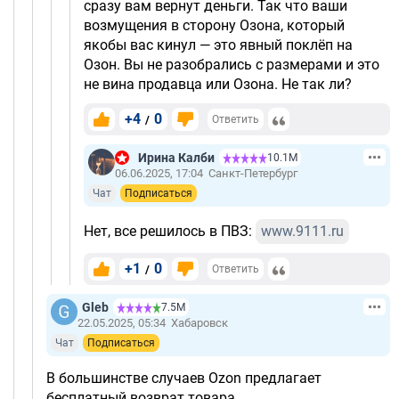
сразу вам вернут деньги. Так что ваши
возмущения в сторону Озона, который
якобы вас кинул — это явный поклёп на
Озон. Вы не разобрались с размерами и это
не вина продавца или Озона. Не так ли?
+4
0
/
Ответить
Ирина Калби
10.1М
06.06.2025, 17:04
Санкт-Петербург
Чат
Подписаться
Нет, все решилось в ПВЗ:
www.9111.ru
+1
0
/
Ответить
Gleb
7.5М
22.05.2025, 05:34
Хабаровск
Чат
Подписаться
В большинстве случаев Ozon предлагает
бесплатный возврат товара.