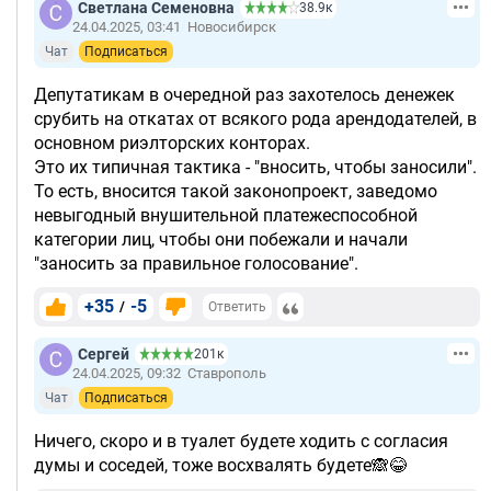
Светлана Семеновна
38.9к
24.04.2025, 03:41
Новосибирск
Чат
Подписаться
Депутатикам в очередной раз захотелось денежек
срубить на откатах от всякого рода арендодателей, в
основном риэлторских конторах.
Это их типичная тактика - "вносить, чтобы заносили".
То есть, вносится такой законопроект, заведомо
невыгодный внушительной платежеспособной
категории лиц, чтобы они побежали и начали
"заносить за правильное голосование".
+35
-5
/
Ответить
Сергей
201к
24.04.2025, 09:32
Ставрополь
Чат
Подписаться
Ничего, скоро и в туалет будете ходить с согласия
думы и соседей, тоже восхвалять будете🙈😂