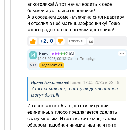
алкоголика! А тот начал водить к себе
бомжей и устраивать попойки!
А в соседнем доме - мужчина снял квартиру
и отселил в неё мать-шизофреничку! Тоже
много радости она соседям доставила!
+2
0
/
Ответить
Илья
2.6М
18.05.2025, 00:13
Санкт-Петербург
Чат
Подписаться
Ирина Николаевна
Пишет 17.05.2025 в 22:18
У них самих нет, а вот у их детей вполне
могут быть!!!
И такое может быть, но эти ситуации
единичны, а плохо предлагается сделать
сразу многим. И вот скажите мне, каким
образом подобная инициатива на что-то