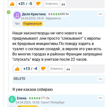
+31
-5
/
Ответить
Доля Кристина
680.9к
24.04.2025, 09:41
Мурманск
Чат
Подписаться
Наши законотворцы ни чего нового не
придумывают ,они просто "слизывают" с европы
их бредовые инициативы.По поводу ходить в
туалет с согласия соседей , в европе это уже есть.
Во многих городах и районах Франции запрещено
"спускать" воду в унитазе после 22 часов.
+13
-4
/
Ответить
DELETE
Я уже какахи собираю
Елена
171.2к
24.04.2025, 10:55
Санкт-Петербург