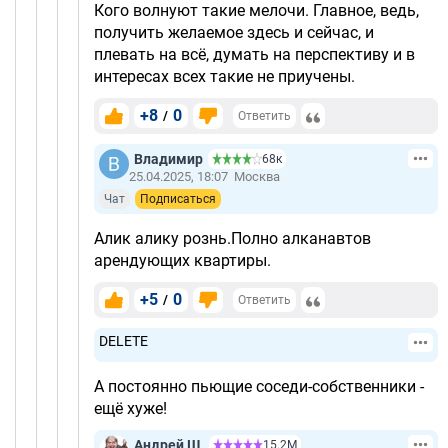
Кого волнуют такие мелочи. Главное, ведь,
получить желаемое здесь и сейчас, и
плевать на всё, думать на перспективу и в
интересах всех такие не приучены.
+8
0
/
Ответить
Владимир
68к
25.04.2025, 18:07
Москва
Чат
Подписаться
Алик алику рознь.Полно алканавтов
арендующих квартиры.
+5
0
/
Ответить
DELETE
А постоянно пьющие соседи-собственники -
ещё хуже!
Андрей Ш.
15.2М