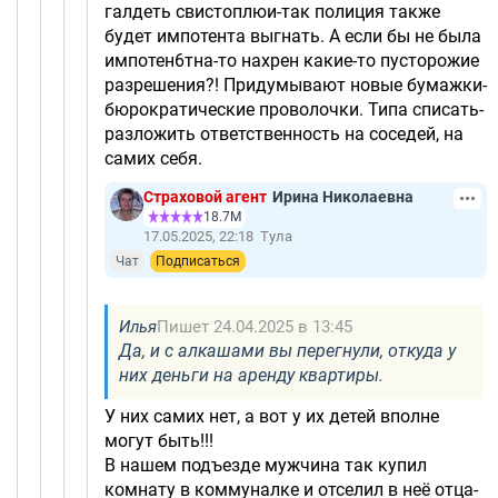
галдеть свистоплюи-так полиция также
будет импотента выгнать. А если бы не была
импотен6тна-то нахрен какие-то пусторожие
разрешения?! Придумывают новые бумажки-
бюрократические проволочки. Типа списать-
разложить ответственность на соседей, на
самих себя.
Страховой агент
Ирина Николаевна
18.7М
17.05.2025, 22:18
Тула
Чат
Подписаться
Илья
Пишет 24.04.2025 в 13:45
Да, и с алкашами вы перегнули, откуда у
них деньги на аренду квартиры.
У них самих нет, а вот у их детей вполне
могут быть!!!
В нашем подъезде мужчина так купил
комнату в коммуналке и отселил в неё отца-