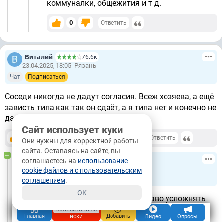
коммуналки, общежития и т д.
0
Ответить
Виталий
76.6к
23.04.2025, 18:05
Рязань
Чат
Подписаться
Соседи никогда не дадут согласия. Всеж хозяева, а ещё
зависть типа как так он сдаёт, а я типа нет и конечно не
даст согласия
Сайт использует куки
+114
-20
/
Ответить
картой
Они нужны для корректной работы
сайта. Оставаясь на сайте, вы
Максим
1146
соглашаетесь на
использование
23.04.2025, 18:17
Тверь
cookie файлов и с пользовательским
Чат
Подписаться
соглашением
.
OK
А почему вы считаете что имеете право усложнять
жизнь соседям ? Только из за вашего желания
Коллективные
иски
Главная
Добавить
Видео
Опросы
получить деньги ? Продайте квартиру и получите