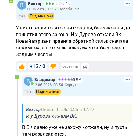
Виктор
29.4к
11.06.2026, 17:27
Челябинск
Чат
Подписаться
У них отжали то, что они создали, без закона и до
принятия этого закона. И у Дурова отжали ВК.
Новый вариант правила обратной силы: сначала
отжимаем, а потом легализуем этот беспредел.
Задним числом.
+15
0
/
Ответить
Владимир
8.9М
12.06.2026, 03:54
Сургут
Чат
Подписаться
Виктор
Пишет 11.06.2026 в 17:27
И у Дурова отжали ВК.
В ВК давно уже не захожу - отжали, ну и пусть
там развлекаются.