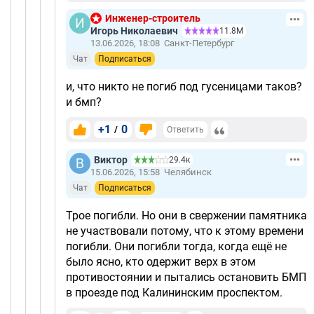
Инженер-строитель
Игорь Николаевич
11.8М
13.06.2026, 18:08
Санкт-Петербург
Чат
Подписаться
и, что никто не погиб под гусеницами таков?
и бмп?
+1
0
/
Ответить
Виктор
29.4к
15.06.2026, 15:58
Челябинск
Чат
Подписаться
Трое погибли. Но они в свержении памятника
не участвовали потому, что к этому времени
погибли. Они погибли тогда, когда ещё не
было ясно, кто одержит верх в этом
противостоянии и пытались остановить БМП
в проезде под Калининским проспектом.