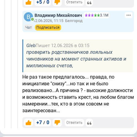
+5
0
/
Ответить
Владимир Михайлович
3.1М
12.06.2026, 11:15
Белгород
Чат
Подписаться
Gleb
Пишет 12.06.2026 в 03:15
проверить родственничков лояльных
чиновников на момент странных активов и
миллионных счетов,
Не раз такое предлагалось... правда, по
инициативе "снизу"...но так и не было
реализовано...А причина ? - высокие должности
и возможность ставить крест, на любом благом
намерении...тех, кто в этом совсем не
заинтересован...
+7
0
/
Ответить