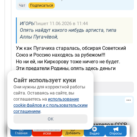
Чат
Подписаться
ИГОРЬ
Пишет 11.06.2026 в 11:44
Опять найдут какого нибудь артиста, типа
Аллы Пугачёвой,
Уж как Пугачиха старалась, обсирая Советский
Союз и Россию находясь за рубежом!!!
Но ни ей, ни Киркорову тоже ничего не будет.
Эти предатели Родины, опять здесь деньги
зарабатывают!!!
Сайт использует куки
+4
-10
Они нужны для корректной работы
/
Ответить
сайта. Оставаясь на сайте, вы
соглашаетесь на
использование
ИГОРЬ
7.1М
cookie файлов и с пользовательским
12.06.2026, 22:20
Москва
соглашением
.
Чат
Подписаться
OK
Мне все равно ее политическое кредо,в СССР
Коллективные
Она была поп дива и все что у нее есть,она
иски
Главная
Добавить
Видео
Опросы