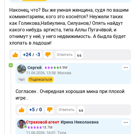
Наконец, что? Вы же умная женщина, судя по вашим
комментариям, кого это коснётся? Неужели таких
как Голикова,Набиулина, Силуанов,! Опять найдут
какого нибудь артиста, типа Аллы Пугачёвой, и
отнимут у неё, у него недвижимость. А быдла будет
хлопать в ладоши!
+24
-3
/
Ответить
Сергей
4.9М
11.06.2026, 13:58
Москва
Чат
Подписаться
Согласен . Очередная хорошая мина при плохой
игре .
+5
0
/
Ответить
Страховой агент
Ирина Николаевна
18.7М
11.06.2026, 16:01
Тула