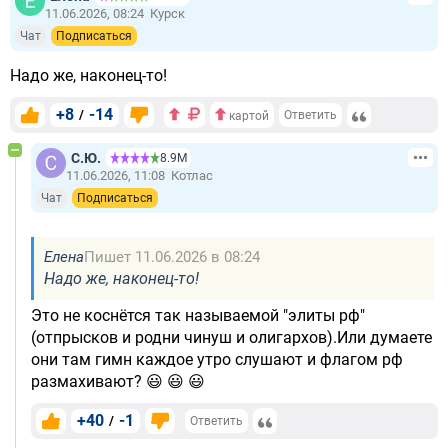
11.06.2026, 08:24
Курск
Чат
Подписаться
Надо же, наконец-то!
+8
-14
/
Ответить
картой
С.Ю.
8.9М
11.06.2026, 11:08
Котлас
Чат
Подписаться
Елена
Пишет 11.06.2026 в 08:24
Надо же, наконец-то!
Это не коснётся так называемой "элиты рф"
(отпрысков и родни чинуш и олигархов).Или думаете
они там гимн каждое утро слушают и флагом рф
размахивают? 😃 😃 😃
+40
-1
/
Ответить