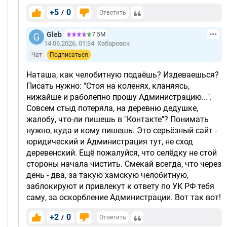
+5
0
/
Ответить
Gleb
7.5М
14.06.2026, 01:34
Хабаровск
Чат
Подписаться
Наташа, как челобитную подаёшь? Издеваешься?
Писать нужно: "Стоя на коленях, кланяясь,
нижайше и раболепно прошу Администрацию...".
Совсем стыд потеряла, на деревню дедушке,
жалобу, что-ли пишешь в "Контакте"? Понимать
нужно, куда и кому пишешь. Это серьёзный сайт -
юридический и Администрация тут, не сход
деревенский. Ещё пожалуйся, что селёдку не стой
стороны начала чистить. Смекай всегда, что через
день - два, за такую хамскую челобитную,
заблокируют и привлекут к ответу по УК РФ тебя
саму, за оскорбление Администрации. Вот так вот!
+2
0
/
Ответить