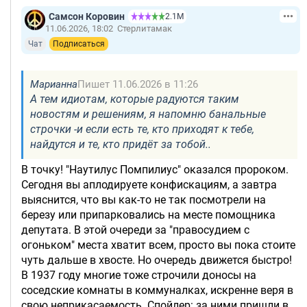
Самсон Коровин
2.1М
11.06.2026, 18:02
Стерлитамак
Чат
Подписаться
Марианна
Пишет 11.06.2026 в 11:26
А тем идиотам, которые радуются таким
новостям и решениям, я напомню банальные
строчки -и если есть те, кто приходят к тебе,
найдутся и те, кто придёт за тобой..
В точку! "Наутилус Помпилиус" оказался пророком.
Сегодня вы аплодируете конфискациям, а завтра
выяснится, что вы как-то не так посмотрели на
березу или припарковались на месте помощника
депутата. В этой очереди за "правосудием с
огоньком" места хватит всем, просто вы пока стоите
чуть дальше в хвосте. Но очередь движется быстро!
В 1937 году многие тоже строчили доносы на
соседские комнаты в коммуналках, искренне веря в
свою неприкасаемость. Спойлер: за ними пришли в