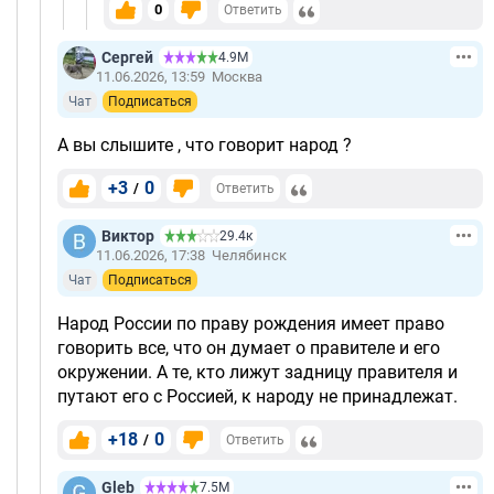
0
Ответить
Сергей
4.9М
11.06.2026, 13:59
Москва
Чат
Подписаться
А вы слышите , что говорит народ ?
+3
0
/
Ответить
Виктор
29.4к
11.06.2026, 17:38
Челябинск
Чат
Подписаться
Народ России по праву рождения имеет право
говорить все, что он думает о правителе и его
окружении. А те, кто лижут задницу правителя и
путают его с Россией, к народу не принадлежат.
+18
0
/
Ответить
Gleb
7.5М