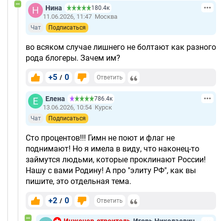
Нина
180.4к
11.06.2026, 11:47
Москва
Чат
Подписаться
во всяком случае лишнего не болтают как разного
рода блогеры. Зачем им?
+5
0
/
Ответить
Елена
786.4к
13.06.2026, 10:54
Курск
Чат
Подписаться
Сто процентов!!! Гимн не поют и флаг не
поднимают! Но я имела в виду, что наконец-то
займутся людьми, которые проклинают России!
Нашу с вами Родину! А про "элиту РФ", как вы
пишите, это отдельная тема.
+2
0
/
Ответить
Инженер-строитель
Игорь Николаевич