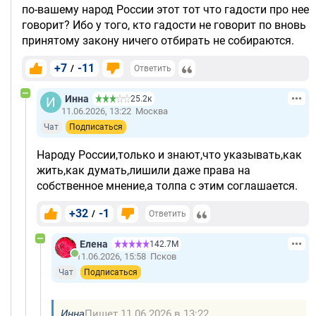
по-вашему народ России этот тот что гадости про нее
говорит? Ибо у того, кто гадости не говорит по вновь
принятому закону ничего отбирать не собираются.
+7
-11
/
Ответить
Инна
25.2к
11.06.2026, 13:22
Москва
Чат
Подписаться
Народу России,только и знают,что указывать,как
жить,как думать,лишили даже права на
собственное мнение,а толпа с этим соглашается.
+32
-1
/
Ответить
Елена
142.7М
11.06.2026, 15:58
Псков
Чат
Подписаться
Инна
Пишет 11.06.2026 в 13:22