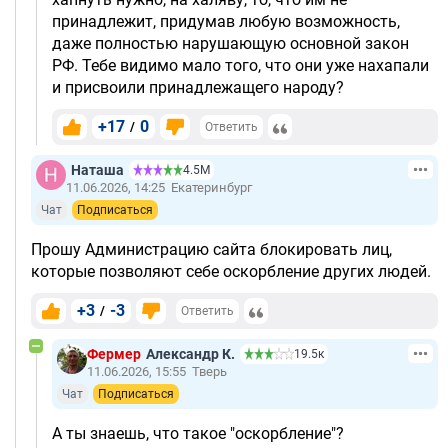
принадлежит, придумав любую возможность,
даже полностью нарушающую основной закон
РФ. Тебе видимо мало того, что они уже нахапали
и присвоили принадлежащего народу?
+17
0
/
Ответить
Наташа
4.5М
11.06.2026, 14:25
Екатеринбург
Чат
Подписаться
Прошу Администрацию сайта блокировать лиц,
которые позволяют себе оскорбление других людей.
+3
-3
/
Ответить
Фермер
Александр К.
19.5к
11.06.2026, 15:55
Тверь
Чат
Подписаться
А ты знаешь, что такое "оскорбление"?