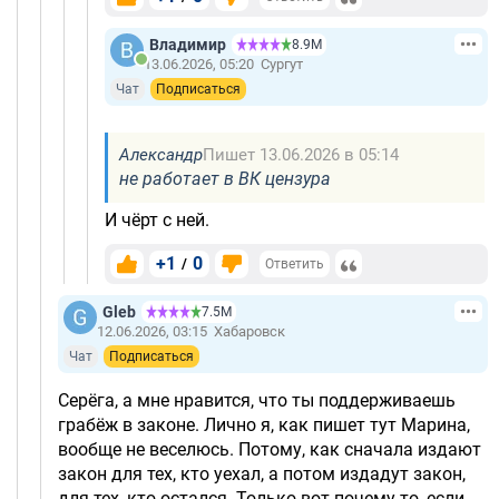
Владимир
8.9М
13.06.2026, 05:20
Сургут
Чат
Подписаться
Александр
Пишет 13.06.2026 в 05:14
не работает в ВК цензура
И чёрт с ней.
+1
0
/
Ответить
Gleb
7.5М
12.06.2026, 03:15
Хабаровск
Чат
Подписаться
Серёга, а мне нравится, что ты поддерживаешь
грабёж в законе. Лично я, как пишет тут Марина,
вообще не веселюсь. Потому, как сначала издают
закон для тех, кто уехал, а потом издадут закон,
для тех, кто остался. Только вот почему-то, если,