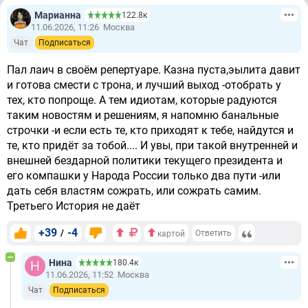
Марианна
122.8к
11.06.2026, 11:26
Москва
Чат
Подписаться
Пал лаич в своём репертуаре. Казна пуста,эылита давит
и готова смести с трона, и лучший выход -отобрать у
тех, кто попроще. А тем идиотам, которые радуются
таким новостям и решениям, я напомню банальные
строчки -и если есть те, кто приходят к тебе, найдутся и
те, кто придёт за тобой.... И увы, при такой внутренней и
внешней бездарной политики текущего президента и
его компашки у Народа России только два пути -или
дать себя властям сожрать, или сожрать самим.
Третьего История не даёт
+39
-4
/
Ответить
картой
Нина
180.4к
11.06.2026, 11:52
Москва
Чат
Подписаться