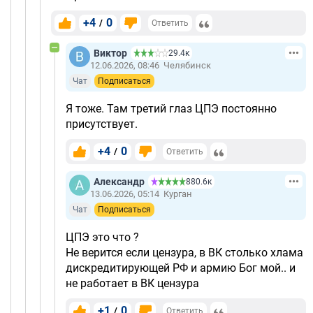
+4
0
/
Ответить
Виктор
29.4к
12.06.2026, 08:46
Челябинск
Чат
Подписаться
Я тоже. Там третий глаз ЦПЭ постоянно
присутствует.
+4
0
/
Ответить
Александр
880.6к
13.06.2026, 05:14
Курган
Чат
Подписаться
ЦПЭ это что ?
Не верится если цензура, в ВК столько хлама
дискредитирующей РФ и армию Бог мой.. и
не работает в ВК цензура
+1
0
/
Ответить