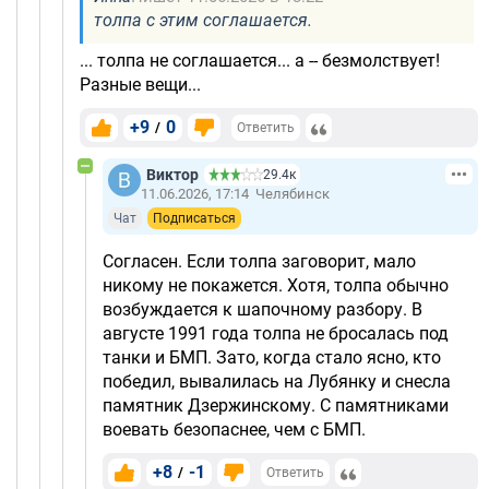
толпа с этим соглашается.
... толпа не соглашается... а -- безмолствует!
Разные вещи...
+9
0
/
Ответить
Виктор
29.4к
11.06.2026, 17:14
Челябинск
Чат
Подписаться
Согласен. Если толпа заговорит, мало
никому не покажется. Хотя, толпа обычно
возбуждается к шапочному разбору. В
августе 1991 года толпа не бросалась под
танки и БМП. Зато, когда стало ясно, кто
победил, вывалилась на Лубянку и снесла
памятник Дзержинскому. С памятниками
воевать безопаснее, чем с БМП.
+8
-1
/
Ответить