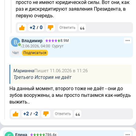
просто не имеют юридической силы. Вот они, как
раз и дискредитируют заявления Президента, в
первую очередь.
+2
0
/
Ответить
Владимир
8.9М
12.06.2026, 04:00
Сургут
Чат
Подписаться
Марианна
Пишет 11.06.2026 в 11:26
Третьего История не даёт
На данный момент, второго тоже не даёт - они до
зубов вооружены, а мы просто пытаемся как-нибудь
выжить..
+2
-2
/
Ответить
Елена
786.4к