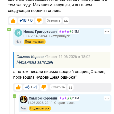
том же году. Механизм запущен, и вы в нем —
следующая порция топлива
+18
0
/
Ответить
Иосиф Григорьевич
6.5М
11.06.2026, 20:44
Екатеринбург
Чат
Подписаться
Самсон Коровин
Пишет 11.06.2026 в 18:02
Механизм запущен
а потом писали письма вроде "товарищ Сталин,
произошла чудовищная ошибка"
+8
-1
/
Ответить
Самсон Коровин
2.1М
11.06.2026, 22:11
Стерлитамак
Чат
Подписаться