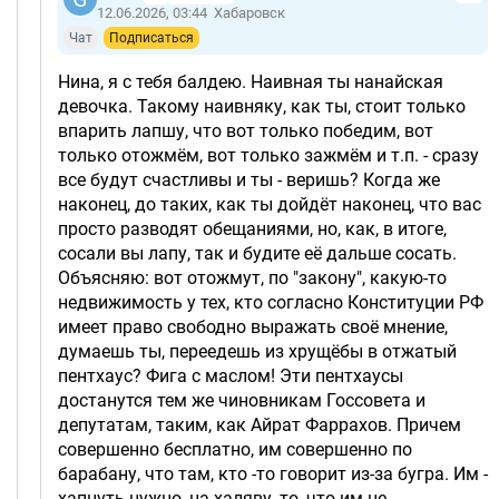
12.06.2026, 03:44
Хабаровск
Чат
Подписаться
Нина, я с тебя балдею. Наивная ты нанайская
девочка. Такому наивняку, как ты, стоит только
впарить лапшу, что вот только победим, вот
только отожмём, вот только зажмём и т.п. - сразу
все будут счастливы и ты - веришь? Когда же
наконец, до таких, как ты дойдёт наконец, что вас
просто разводят обещаниями, но, как, в итоге,
сосали вы лапу, так и будите её дальше сосать.
Объясняю: вот отожмут, по "закону", какую-то
недвижимость у тех, кто согласно Конституции РФ
имеет право свободно выражать своё мнение,
думаешь ты, переедешь из хрущёбы в отжатый
пентхаус? Фига с маслом! Эти пентхаусы
достанутся тем же чиновникам Госсовета и
депутатам, таким, как Айрат Фаррахов. Причем
совершенно бесплатно, им совершенно по
барабану, что там, кто -то говорит из-за бугра. Им -
хапнуть нужно, на халяву, то, что им не