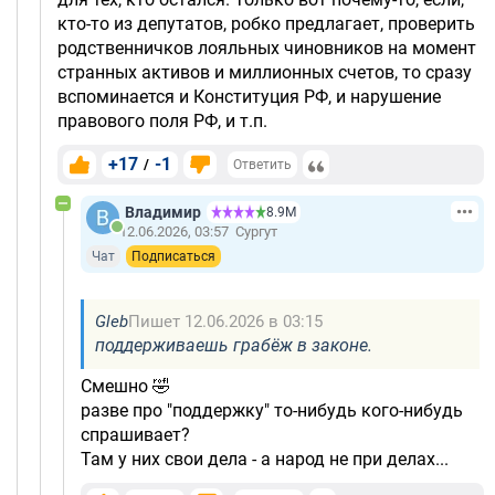
кто-то из депутатов, робко предлагает, проверить
родственничков лояльных чиновников на момент
странных активов и миллионных счетов, то сразу
вспоминается и Конституция РФ, и нарушение
правового поля РФ, и т.п.
+17
-1
/
Ответить
Владимир
8.9М
12.06.2026, 03:57
Сургут
Чат
Подписаться
Gleb
Пишет 12.06.2026 в 03:15
поддерживаешь грабёж в законе.
Смешно 🤣
разве про "поддержку" то-нибудь кого-нибудь
спрашивает?
Там у них свои дела - а народ не при делах...