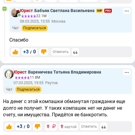
Юрист
Бабъяк Светлана Васильевна
VIP
PRO
22.1М
08.03.2025, 15:55
Москва
Чат
Подписаться
Спасибо
+3
0
/
Ответить
Юрист
Вареничева Татьяна Владимировна
11.8М
07.03.2025, 19:55
Реутов
Чат
Подписаться
На денег с этой компашки обманутая гражданки еще
долго не получит. У таких компашек нет ни денег не
счету, ни имущества. Придётся ее банкротить.
+3
0
/
Ответить
картой