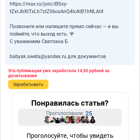
https://max.ru/join/iBSxy-
tZxrJbXtTxLh7ztZli6osAnQ4IcAtB1hNLAt4
Позвоните или напишите прямо сейчас — и вы
поймёте, что выход есть. 🌹
С уважением Светлана Б
babyak.sweta@yandex.ru для документов
Эта публикация уже заработала
14,50 рублей
за
дочитывания
Зарабатывать
Понравилась статья?
25
Проголосовали:
Проголосуйте, чтобы увидеть