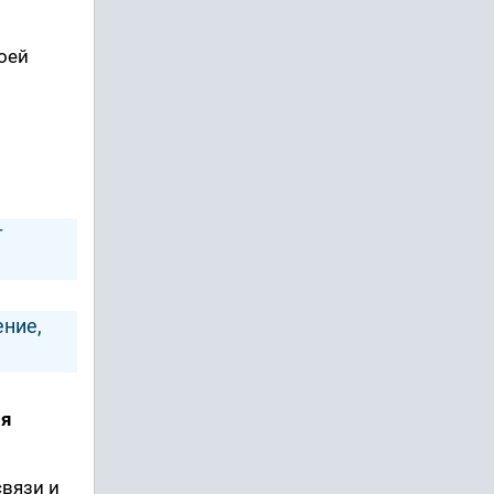
оей
т
ение,
ия
вязи и