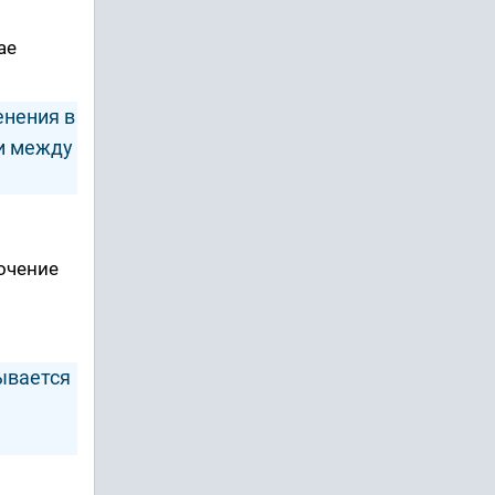
ае
енения в
ти между
точение
ывается