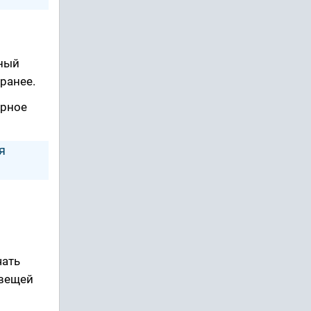
зный
ранее.
ерное
я
чать
 вещей