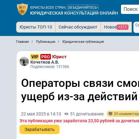
ЮРИСТЫ ВСЕХ СТРАН,
ОБЪЕДИНЯЙТЕСЬ!
ЮРИДИЧЕСКАЯ КОНСУЛЬТАЦИЯ ОНЛАЙН
С
Юристы ТОП-10
Сейчас обсуждают
Новое
+211
Главная
Публикации
Юридическая публикация
Юрист
VIP
PRO
Кочетков А.В.
Подписчиков: 131366
Операторы связи смог
ущерб из-за действий
22 мая 2025 в 14:10
51 дочитывание
35 комментар
Эта публикация уже заработала
23,50 рублей
за дочиты
Зарабатывать