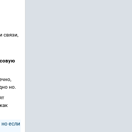
 связи,
нсовую
ечно,
дно но.
ят
как
 но если