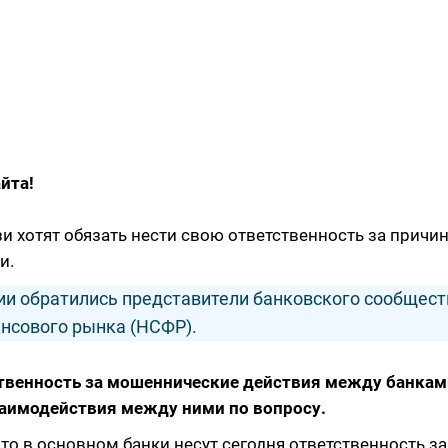
йта!
зи хотят обязать нести свою ответственность за причи
и.
и обратились представители банковского сообщест
нсового рынка (НСФР).
тственность за мошеннические действия между банкам
заимодействия между ними по вопросу.
то в основном банки несут сегодня ответственность з