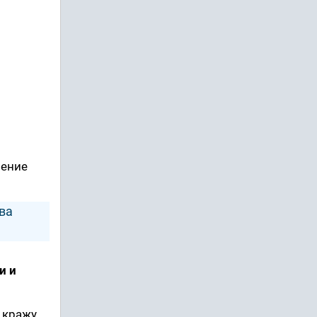
нение
ва
и и
а кражу