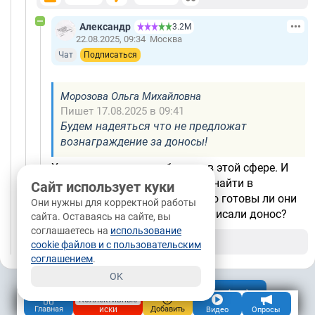
Александр
3.2М
22.08.2025, 09:34
Москва
Чат
Подписаться
Морозова Ольга Михайловна
Пишет 17.08.2025 в 09:41
Будем надеяться что не предложат
вознаграждение за доносы!
Хакеры прекрасно работают в этой сфере. И
все данные доносчика можно найти в
Сайт использует куки
свободном доступе. вот только готовы ли они
Они нужны для корректной работы
ждать в гости того на кого написали донос?
сайта. Оставаясь на сайте, вы
соглашаетесь на
использование
+1
0
/
Ответить
cookie файлов и с пользовательским
соглашением
.
OK
Показать комментарии (
13
)
Коллективные
иски
Главная
Добавить
Видео
Опросы