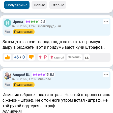
Популярные
Новые
Старые
Ирина
1.9М
16.08.2025, 17:43
Долгопрудный
Чат
Подписаться
Затем ,что за счет народа надо затыкать огромную
дыру в бюджете , вот и придумывают кучи штрафов .
+6
0
/
Ответить
картой
Андрей Ш.
15.3М
16.08.2025, 17:39
Иваново
Чат
Подписаться
Изменил в браке - плати штраф. Не с той стороны спишь
с женой - штраф. Не с той ноги утром встал - штраф. Не
той рукой подтерся - штраф.
Аллилуйя!