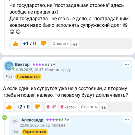
Ни государство, ни "пострадавшая сторона" здесь
вообще не при делах!
Для государства - не его с...е дело, а "пострадавшим"
вовремя надо было исполнять супружеский долг 😆
😁 😄
+1
0
/
Ответить
Виктор
8.8М
16.08.2025, 18:47
Калининград
Чат
Подписаться
А если один из супругов уже не в состоянии, а второму
треба и пошел налево, то первому будут доплачивать?
+2
0
/
Ответить
картой
Александр
3.2М
22.08.2025, 09:32
Москва
Чат
Подписаться