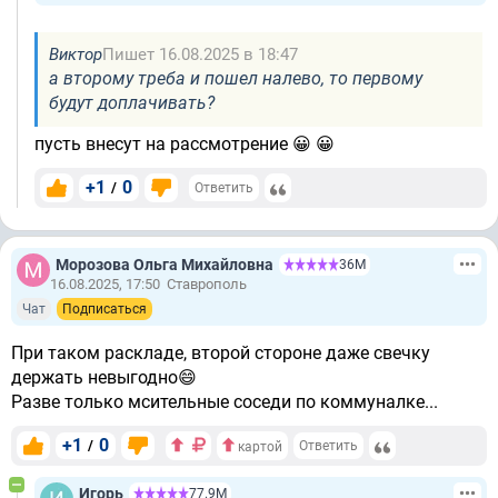
Виктор
Пишет 16.08.2025 в 18:47
а второму треба и пошел налево, то первому
будут доплачивать?
пусть внесут на рассмотрение 😀 😀
+1
0
/
Ответить
Морозова Ольга Михайловна
36М
16.08.2025, 17:50
Ставрополь
Чат
Подписаться
При таком раскладе, второй стороне даже свечку
держать невыгодно😄
Разве только мсительные соседи по коммуналке...
+1
0
/
Ответить
картой
Игорь
77.9М