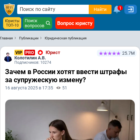
1
Найти
Поиск
Юристы
Вопрос юристу
ТОП-10
вопросов
Главная
Публикации
Юридическая публикация
Юрист
VIP
PRO
25.7М
Колотилин А.В.
Подписчиков: 10274
Зачем в России хотят ввести штрафы
за супружескую измену?
16 августа 2025 в 17:35
51