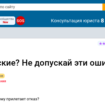
ообщества
8
Консультация юриста
SOS
New
ские? Не допускай эти ош
иев
ания
му прилетает отказ?