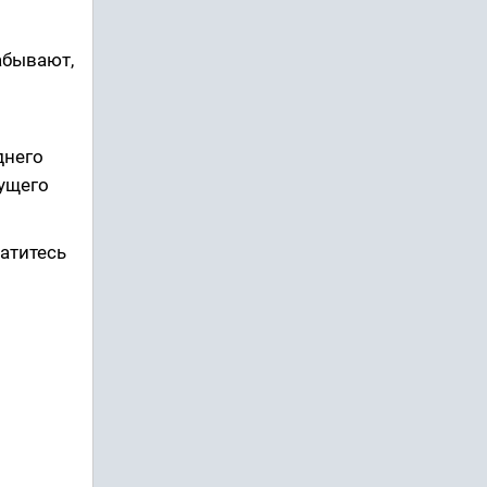
абывают,
днего
дущего
атитесь