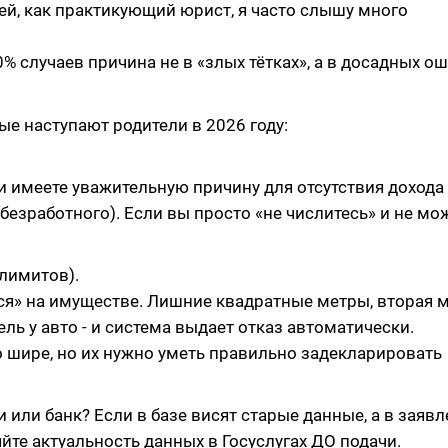
ей, как практикующий юрист, я часто слышу много
0% случаев причина не в «злых тётках», а в досадных о
ые наступают родители в 2026 году:
ли имеете уважительную причину для отсутствия дохода 
езработного). Если вы просто «не числитесь» и не мож
лимитов).
ься» на имуществе. Лишние квадратные метры, вторая
ь у авто - и система выдает отказ автоматически.
о шире, но их нужно уметь правильно задекларировать
 или банк? Если в базе висят старые данные, а в заяв
йте актуальность данных в Госуслугах ДО подачи.