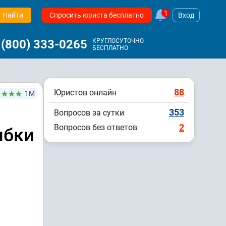
1
Найти
Спросить юриста бесплатно
Вход
 (800) 333-0265
КРУГЛОСУТОЧНО
БЕСПЛАТНО
88
Юристов онлайн
1М
353
Вопросов за сутки
2
Вопросов без ответов
ибки