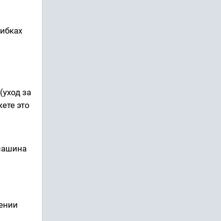
шибках
(уход за
ете это
 машина
лении