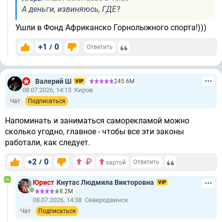
А деньги, извиняюсь, ГДЕ?
Ушли в Фонд Африканско Горнолыжного спорта!)))
+1
0
/
Ответить
Валерий Ш
245.6М
VIP
08.07.2026, 14:13
Киров
Чат
Подписаться
Напоминать и заниматься саморекламой можно
сколько угодно, главное - чтобы все эти законы
работали, как следует.
+2
0
/
Ответить
картой
Юрист
Кнутас Людмила Викторовна
VIP
8.2М
08.07.2026, 14:38
Северодвинск
Чат
Подписаться