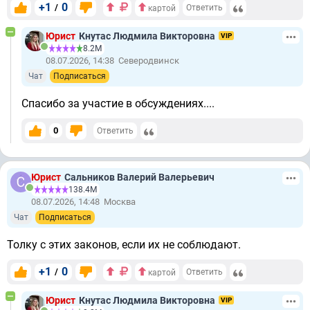
+1
0
/
Ответить
картой
Юрист
Кнутас Людмила Викторовна
VIP
8.2М
08.07.2026, 14:38
Северодвинск
Чат
Подписаться
Спасибо за участие в обсуждениях....
0
Ответить
Юрист
Сальников Валерий Валерьевич
138.4М
08.07.2026, 14:48
Москва
Чат
Подписаться
Толку с этих законов, если их не соблюдают.
+1
0
/
Ответить
картой
Юрист
Кнутас Людмила Викторовна
VIP