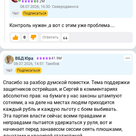
8.2М
08.07.2026, 16:30
Северодвинск
Чат
Подписаться
Контроль нужен ,а вот с этим уже проблема....
0
Ответить
ВБД Юра
41.9М
08.07.2026, 14:51
Тамбов
Чат
Подписаться
Спасибо за разбор думской повестки. Тема поддержки
защитников острейшая, и Сергей в комментариях
абсолютно прав: на бумаге у нас законы штампуют
сотнями, а на деле на местах людям приходится
каждый рубль и каждую льготу с боем выбивать.
Эта партия власти сейчас всеми правдами и
неправдами пытается удержаться у руля, вот и
начинает перед занавесом сессии сеять плюшками,
донатами и красивой статистикой.