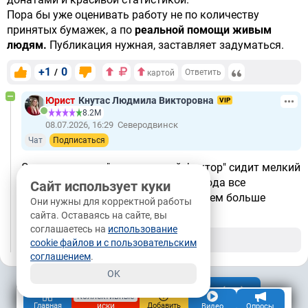
Пора бы уже оценивать работу не по количеству
принятых бумажек, а по
реальной помощи живым
людям.
Публикация нужная, заставляет задуматься.
+1
0
/
Ответить
картой
Юрист
Кнутас Людмила Викторовна
VIP
8.2М
08.07.2026, 16:29
Северодвинск
Чат
Подписаться
Это называется "человеческий фактор" сидит мелкий
специалист и мнит себя богом - отсюда все
Сайт использует куки
проблемы, чем меньше должность тем больше
Они нужны для корректной работы
значимости в своих глазах....
сайта. Оставаясь на сайте, вы
соглашаетесь на
использование
+1
0
/
Ответить
cookie файлов и с пользовательским
соглашением
.
OK
Показать комментарии (
18
)
Коллективные
иски
Главная
Добавить
Видео
Опросы