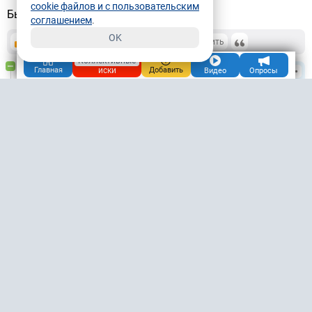
cookie файлов и с пользовательским
Быстро справились!)
соглашением
.
OK
+1
0
/
Ответить
картой
Коллективные
иски
Главная
Добавить
Иванов Андрей Анатольевич
Видео
Опросы
54.2М
30.04.2024, 16:53
Санкт-Петербург
Чат
Подписаться
Как обычно. долго сказка сказывается, да
шевелиться надо быстро.
+1
0
/
Ответить
Фрилансер
Татьяна
24.2М
30.04.2024, 16:59
Донецк
Чат
Подписаться
Молодцы!
+1
0
/
Ответить