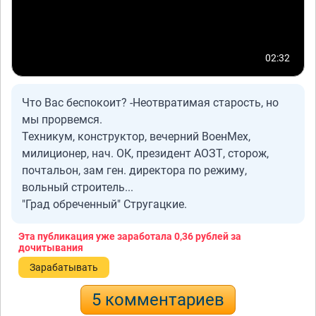
02:32
Что Вас беспокоит? -Неотвратимая старость, но
мы прорвемся.
Техникум, конструктор, вечерний ВоенМех,
милиционер, нач. ОК, президент АОЗТ, сторож,
почтальон, зам ген. директора по режиму,
вольный строитель...
"Град обреченный" Стругацкие.
Эта публикация уже заработала
0,36 рублей
за
дочитывания
Зарабатывать
5 комментариев