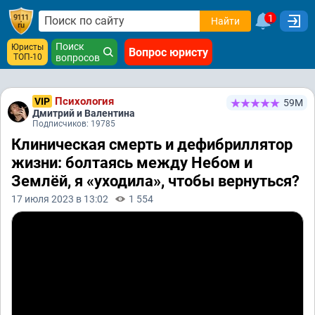
1
Найти
Поиск
Юристы
Вопрос юристу
ТОП-10
вопросов
Психология
VIP
59М
Дмитрий и Валентина
Подписчиков: 19785
Клиническая смерть и дефибриллятор
жизни: болтаясь между Небом и
Землёй, я «уходила», чтобы вернуться?
17 июля 2023 в 13:02
1 554