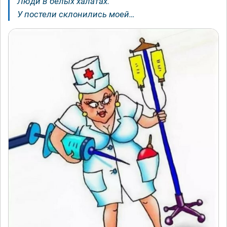
Люди в белых халатах.
У постели склонились моей…