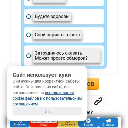
Будьте здоровы
Свой вариант ответа
Затрудняюсь сказать.
Может просто обморок?
Сайт использует куки
Они нужны для корректной работы
158 комментариев
сайта. Оставаясь на сайте, вы
соглашаетесь на
использование
cookie файлов и с пользовательским
соглашением
.
OK
Понравилась публикация?
да
нет
156 / -8
Коллективные
иски
Главная
Добавить
Видео
Опросы