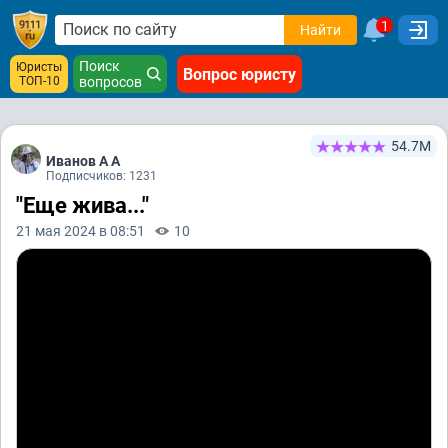
1
Найти
Поиск
Юристы
Вопрос юристу
ТОП-10
вопросов
54.7М
Иванов А А
Подписчиков: 1231
"Еще жива..."
21 мая 2024 в 08:51
10