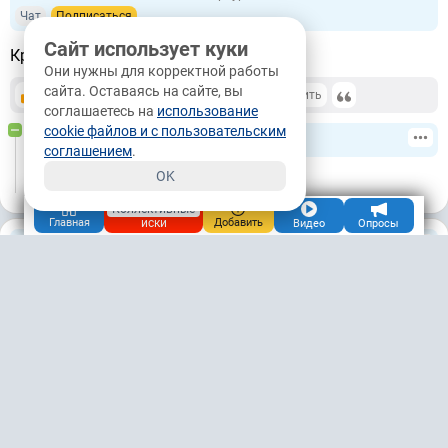
Чат
Подписаться
Сайт использует куки
Красиво.
Они нужны для корректной работы
сайта. Оставаясь на сайте, вы
+3
0
/
Ответить
картой
соглашаетесь на
использование
cookie файлов и с пользовательским
DELETE
соглашением
.
OK
😀
Коллективные
иски
Главная
Добавить
Видео
Опросы
Бухгалтер
Наталья
11.8М
22.05.2024, 07:33
Смоленск
Чат
Подписаться
Ну красота же
+3
0
/
Ответить
картой
DELETE