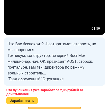
01:59
Что Вас беспокоит? -Неотвратимая старость, но
мы прорвемся.
Техникум, конструктор, вечерний ВоенМех,
милиционер, нач. ОК, президент АОЗТ, сторож,
почтальон, зам ген. директора по режиму,
вольный строитель...
"Град обреченный" Стругацкие.
Эта публикация уже заработала
2,05 рублей
за
дочитывания
Зарабатывать