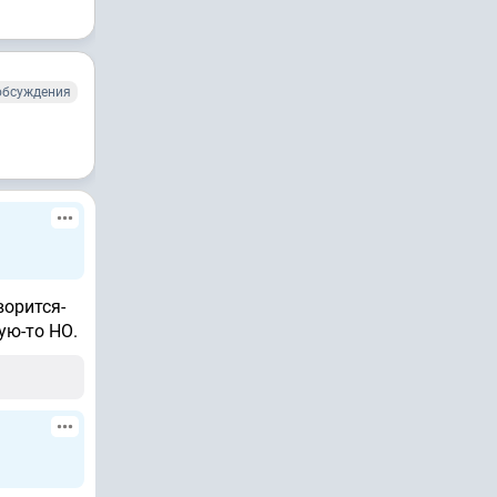
обсуждения
ворится-
ую-то НО.