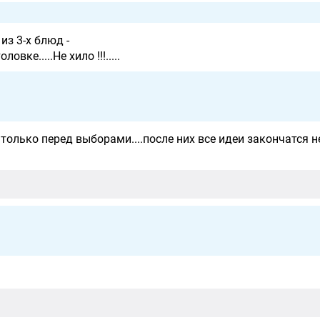
из 3-х блюд -
вке.....Не хило !!!.....
олько перед выборами....после них все идеи закончатся н