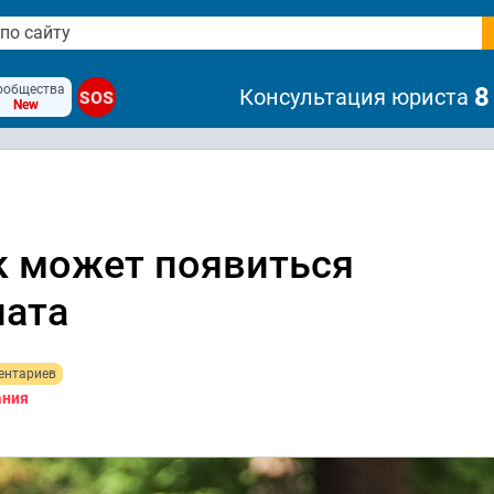
ообщества
8
Консультация юриста
SOS
New
к может появиться
лата
ентариев
ания