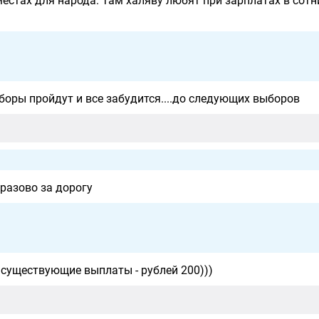
местах для народа. Там халяву любят при зарплатах в сотн
оры пройдут и все забудится....до следующих выборов
оразово за дорогу
 существующие выплаты - рублей 200)))