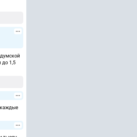
в думской
 до 1,5
о каждые