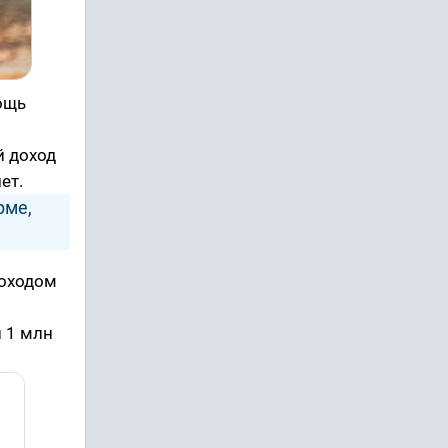
ощь
й доход
ет.
рме,
доходом
и 1 млн