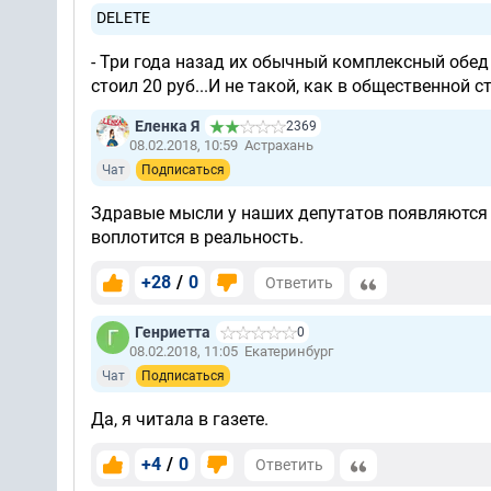
DELETE
- Три года назад их обычный комплексный обед 
стоил 20 руб...И не такой, как в общественной столо
Еленка Я
2369
08.02.2018, 10:59
Астрахань
Чат
Подписаться
Здравые мысли у наших депутатов появляются т
воплотится в реальность.
+28
/
0
Ответить
Генриетта
0
08.02.2018, 11:05
Екатеринбург
Чат
Подписаться
Да, я читала в газете.
+4
/
0
Ответить