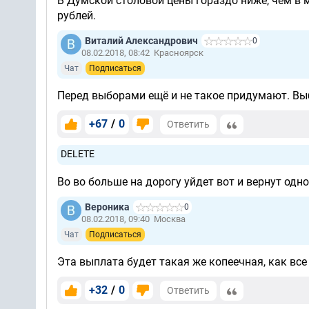
В Думской столовой цены гораздо ниже, чем в 
рублей.
Виталий Александрович
0
08.02.2018, 08:42
Красноярск
Чат
Подписаться
Перед выборами ещё и не такое придумают. Выб
+67
/
0
Ответить
DELETE
Во во больше на дорогу уйдет вот и вернут одн
Вероника
0
08.02.2018, 09:40
Москва
Чат
Подписаться
Эта выплата будет такая же копеечная, как все
+32
/
0
Ответить