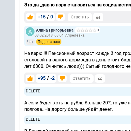
Это да ,давно пора становиться на социалисти
+15
/
0
Ответить
Алина Григорьевна
0
08.02.2018, 08:04
Апрелевка
Чат
Подписаться
Не верю!!!! Пенсионный возраст каждый год гро
столовой на одного дормоеда в день стоит бюдже
лет 6800. Очнитесь люди))) Сытый голодного не
+95
/
-2
Ответить
DELETE
А если будет хоть на рубль больше 20%,то уже 
полгода..На дорогу больше уйдёт денег.
DELETE