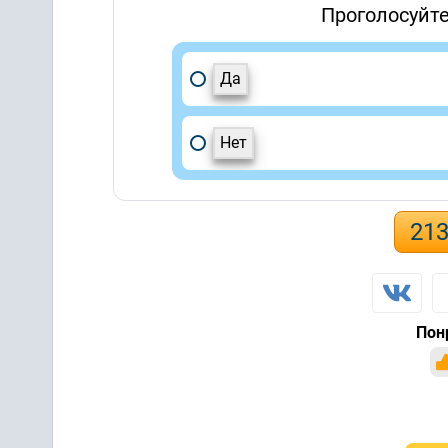
Проголосуйте
Да
Нет
21
Пон