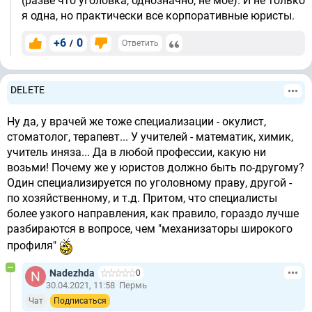
(разве что уголовка, однозначно, не мое). И не только
я одна, но практически все корпоративные юристы.
+6
0
/
Ответить
DELETE
Ну да, у врачей же тоже специализации - окулист,
стоматолог, терапевт... У учителей - математик, химик,
учитель иняза... Да в любой профессии, какую ни
возьми! Почему же у юристов должно быть по-другому?
Один специализируется по уголовному праву, другой -
по хозяйственному, и т.д. Притом, что специалисты
более узкого направления, как правило, гораздо лучше
разбираются в вопросе, чем "механизаторы широкого
профиля"
Nadezhda
0
30.04.2021, 11:58
Пермь
Чат
Подписаться