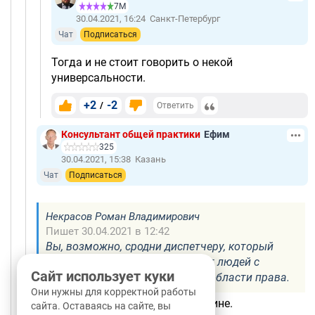
7М
30.04.2021, 16:24
Санкт-Петербург
Чат
Подписаться
Тогда и не стоит говорить о некой
универсальности.
+2
-2
/
Ответить
Консультант общей практики
Ефим
325
30.04.2021, 15:38
Казань
Чат
Подписаться
Некрасов Роман Владимирович
Пишет 30.04.2021 в 12:42
Вы, возможно, сродни диспетчеру, который
после консультации отправляет людей с
Сайт использует куки
специалистам в определённой области права.
Они нужны для корректной работы
Это предположение близко к истине.
сайта. Оставаясь на сайте, вы