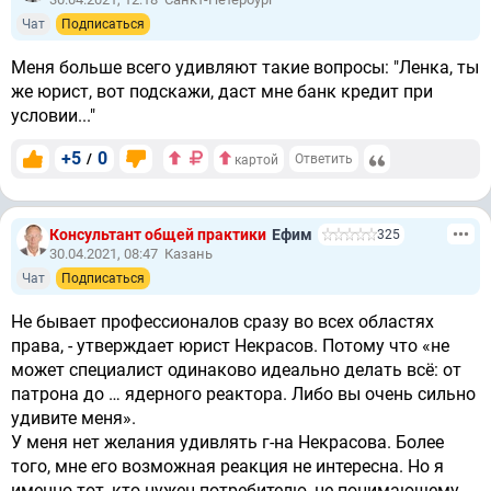
Чат
Подписаться
Меня больше всего удивляют такие вопросы: "Ленка, ты
же юрист, вот подскажи, даст мне банк кредит при
условии..."
+5
0
/
Ответить
картой
Консультант общей практики
Ефим
325
30.04.2021, 08:47
Казань
Чат
Подписаться
Не бывает профессионалов сразу во всех областях
права, - утверждает юрист Некрасов. Потому что «не
может специалист одинаково идеально делать всё: от
патрона до … ядерного реактора. Либо вы очень сильно
удивите меня».
У меня нет желания удивлять г-на Некрасова. Более
того, мне его возможная реакция не интересна. Но я
именно тот, кто нужен потребителю, не понимающему,