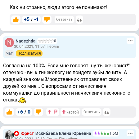
Как ни странно, люди этого не понимают!
+5
-1
/
Ответить
Nadezhda
0
30.04.2021, 11:57
Пермь
Чат
Подписаться
Согласна на 100%. Если мне говорят: ну ты же юрист!"
отвечаю - вы к гинекологу не пойдете зубы лечить. А
каждый знакомый/родственник отправляет своих
друзей ко мне... С вопросами от начисления
коммуналки до правильности начисления песионного
стажа
+6
0
/
Ответить
картой
Юрист
Искибаева Елена Юрьевна
1.5М
30.04.2021, 12:18
Санкт-Петербург