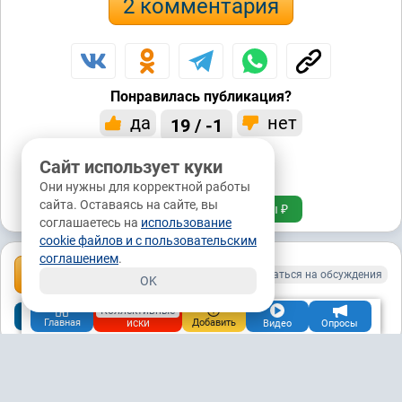
2 комментария
Понравилась публикация?
да
нет
19 / -1
Сайт использует куки
0 / 0
Они нужны для корректной работы
сайта. Оставаясь на сайте, вы
Подписаться
Донаты ₽
соглашаетесь на
использование
cookie файлов и с пользовательским
соглашением
.
Комментарии: 2
Подписаться на обсуждения
OK
Коллективные
Популярные
Новые
Старые
иски
Главная
Добавить
Видео
Опросы
Самозанятый
1.2М
24.01.2024, 03:32
Глазов