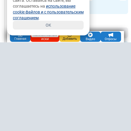
сайта. Оставаясь на сайте, вы
04.06.2025, 21:43
Москва
соглашаетесь на
использование
Чат
Подписаться
cookie файлов и с пользовательским
соглашением
.
Мама многодетная???
OK
+2
0
/
Ответить
Коллективные
иски
Главная
Добавить
Видео
Опросы
Анна
1.7М
14.08.2025, 13:45
Тюмень
Чат
Подписаться
Успокоить ее можно только специальной инъекцией,
как успокаивают в Америке, но увы у нас гуманный
суд
+1
0
/
Ответить
Бухгалтер
Наталья
11.8М
20.05.2025, 22:57
Смоленск
Чат
Подписаться