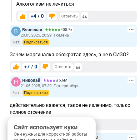
Алкоголизм не лечиться
+4
0
/
Ответить
Вячеслав
408.7к
20.05.2025, 20:29
Тюмень
Чат
Подписаться
Зачем маргиналка обожратая здесь, а не в СИЗО?
+7
0
/
Ответить
Николай
6.6М
21.05.2025, 07:39
Екатеринбург
Чат
Подписаться
действительно кажется, такое не излечимо, только
полное отсечение
+6
0
/
Ответить
Сайт использует куки
Они нужны для корректной работы
ELEONORA ABOLIKHINA
6.5М