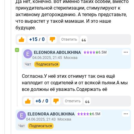
Да нет, конечно. Вот именно таких особей, вместо
принудительной стерилизации, стимулируют к
активному деторождению. А теперь представьте,
что вырастет у такой мамаши. И это наше
будущее.
+15
0
/
Ответить
ELEONORA ABOLIKHINA
6.5М
04.06.2025, 21:45
Москва
Чат
Подписаться
Согласна.У неё этих отнимут так она ещё
наплодит от содителей и от всякой пьяни.А мы
все должны её уважать.Содержать её
+6
0
/
Ответить
ELEONORA ABOLIKHINA
6.5М
04.06.2025, 21:43
Москва
Чат
Подписаться