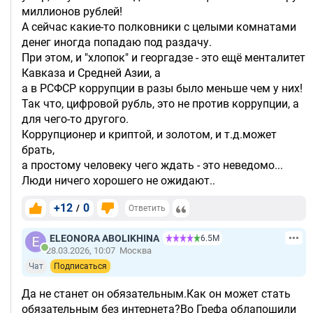
миллионов рублей!
А сейчас какие-то полковники с целыми комнатами
денег иногда попадаю под раздачу.
При этом, и "хлопок" и георгадзе - это ещё менталитет
Кавказа и Средней Азии, а
а в РСФСР коррупции в разы было меньше чем у них!
Так что, цифровой рубль, это не против коррупции, а
для чего-то другого.
Коррупционер и криптой, и золотом, и т.д.может
брать,
а простому человеку чего ждать - это неведомо...
Люди ничего хорошего не ожидают..
+12
0
/
Ответить
ELEONORA ABOLIKHINA
6.5М
28.03.2026, 10:07
Москва
Чат
Подписаться
Да не станет он обязательным.Как он может стать
обязательным без интернета?Во Грефа облапошили