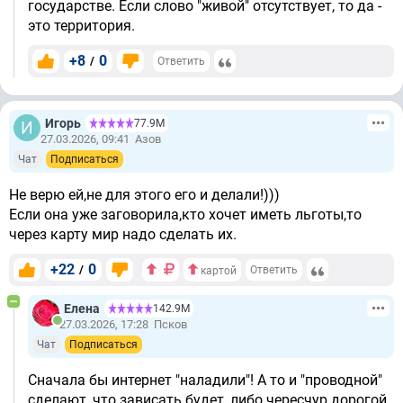
государстве. Если слово "живой" отсутствует, то да -
это территория.
+8
0
/
Ответить
Игорь
77.9М
27.03.2026, 09:41
Азов
Чат
Подписаться
Не верю ей,не для этого его и делали!)))
Если она уже заговорила,кто хочет иметь льготы,то
через карту мир надо сделать их.
+22
0
/
Ответить
картой
Елена
142.9М
27.03.2026, 17:28
Псков
Чат
Подписаться
Сначала бы интернет "наладили"! А то и "проводной"
сделают, что зависать будет, либо чересчур дорогой