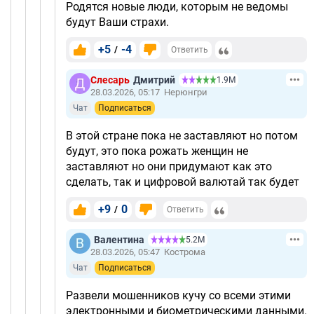
Родятся новые люди, которым не ведомы
будут Ваши страхи.
+5
-4
/
Ответить
Слесарь
Дмитрий
1.9М
28.03.2026, 05:17
Нерюнгри
Чат
Подписаться
В этой стране пока не заставляют но потом
будут, это пока рожать женщин не
заставляют но они придумают как это
сделать, так и цифровой валютай так будет
+9
0
/
Ответить
Валентина
5.2М
28.03.2026, 05:47
Кострома
Чат
Подписаться
Развели мошенников кучу со всеми этими
электронными и биометрическими данными.