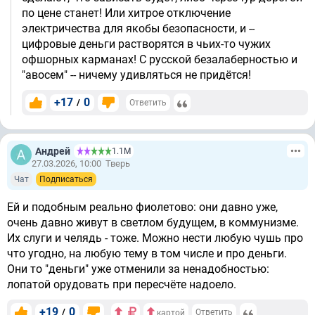
по цене станет! Или хитрое отключение
электричества для якобы безопасности, и --
цифровые деньги растворятся в чьих-то чужих
офшорных карманах! С русской безалаберностью и
"авосем" -- ничему удивляться не придётся!
+17
0
/
Ответить
Андрей
1.1М
27.03.2026, 10:00
Тверь
Чат
Подписаться
Ей и подобным реально фиолетово: они давно уже,
очень давно живут в светлом будущем, в коммунизме.
Их слуги и челядь - тоже. Можно нести любую чушь про
что угодно, на любую тему в том числе и про деньги.
Они то "деньги" уже отменили за ненадобностью:
лопатой орудовать при пересчёте надоело.
+19
0
/
Ответить
картой