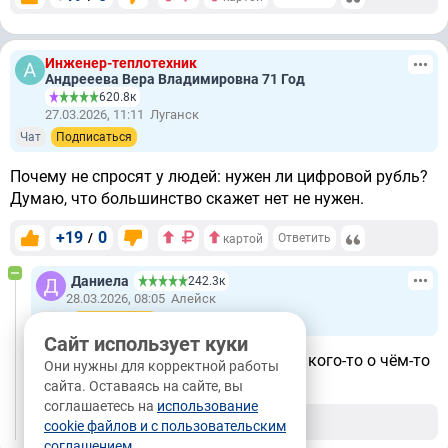
Инженер-теплотехник
Андрееева Вера Владимировна 71 Год
620.8к
27.03.2026, 11:11
Луганск
Чат
Подписаться
Почему не спросят у людей: нужен ли цифровой рубль?
Думаю, что большинство скажет нет не нужен.
+19
0
/
Ответить
картой
Даниела
242.3к
28.03.2026, 08:05
Алейск
Чат
Подписаться
Сайт использует куки
А разве у нас когда-то так делается, кого-то о чём-то
Они нужны для корректной работы
спрашивают?
сайта. Оставаясь на сайте, вы
соглашаетесь на
использование
+9
0
/
Ответить
cookie файлов и с пользовательским
соглашением
.