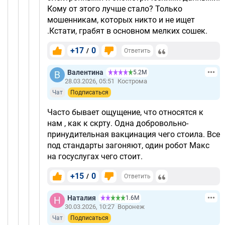
Кому от этого лучше стало? Только
мошенникам, которых никто и не ищет
.Кстати, грабят в основном мелких сошек.
+17
0
/
Ответить
Валентина
5.2М
28.03.2026, 05:51
Кострома
Чат
Подписаться
Часто бывает ощущение, что относятся к
нам , как к скрту. Одна добровольно-
принудительная вакцинация чего стоила. Все
под стандарты загоняют, один робот Макс
на госуслугах чего стоит.
+15
0
/
Ответить
Наталия
1.6М
30.03.2026, 10:27
Воронеж
Чат
Подписаться