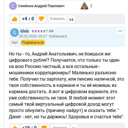
+4
0
/
Ответить
Gleb
7.5М
28.03.2026, 05:27
Хабаровск
Чат
Подписаться
Но ты - то, Андрей Анатольевич, не боишься же
цифрового рубля!? Получается, что только ты один
на всю Россию честный, а все остальные -
мошенники коррупционеры? Маленько разъясню
тебе. Получил ты зарплату, или пенсию наличкой, это
твоя собственность в кармане и ты её можешь из
кармана достать. А вот в цифровом варианте, это
уже собственность не твоя. В любой момент этот
самый твой виртуальный цифровой доход могут
просто обнулить (причину найдут) и сказать тебе: "
Денег - нет, но ты держись! Здоровья и счастья тебе".
+19
0
/
Ответить