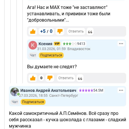
Ага! Нас и МАХ тоже "не заставляют"
устанавливать, и прививки тоже были
"добровольными"...
+5
0
/
Ответить
Ксения
9413
VIP
31.03.2026, 01:59
Владивосток
Чат
Подписаться
Вы думаете не следят?
0
Ответить
Иванов Андрей Анатольевич
54.5М
27.03.2026, 18:55
Санкт-Петербург
Чат
Подписаться
Какой самокритичный А.П.Семёнов. Всё сразу про
себя рассказал - кучка шоколада с глазами - сладкий
мужчинка