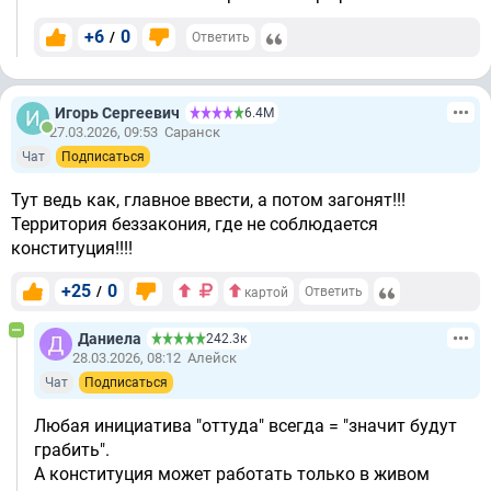
+6
0
/
Ответить
Игорь Сергеевич
6.4М
27.03.2026, 09:53
Саранск
Чат
Подписаться
Тут ведь как, главное ввести, а потом загонят!!!
Территория беззакония, где не соблюдается
конституция!!!!
+25
0
/
Ответить
картой
Даниела
242.3к
28.03.2026, 08:12
Алейск
Чат
Подписаться
Любая инициатива "оттуда" всегда = "значит будут
грабить".
А конституция может работать только в живом