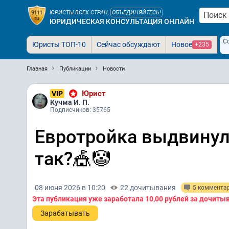
ЮРИСТЫ ВСЕХ СТРАН,
ОБЪЕДИНЯЙТЕСЬ!
ЮРИДИЧЕСКАЯ КОНСУЛЬТАЦИЯ ОНЛАЙН
С
Юристы ТОП-10
Сейчас обсуждают
Новое
+235
Главная
Публикации
Новости
Юрист
VIP
Кучма И. П.
Подписчиков: 35765
Евротройка выдвинул
так?🎪🤡
08 июня 2026 в 10:20
22 дочитывания
5 коммента
Эта публикация уже заработала
10,00 рублей
за дочиты
Зарабатывать