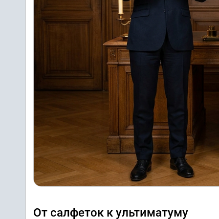
От салфеток к ультиматуму