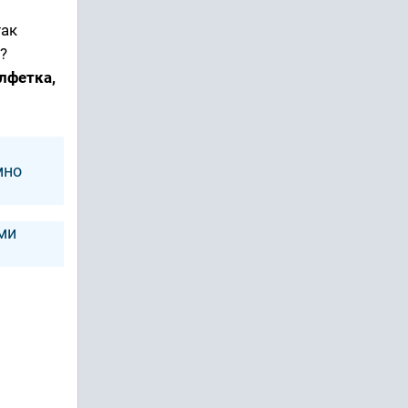
так
?
лфетка,
мно
ми