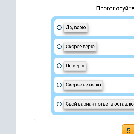
Проголосуйте
Да, верю
Скорее верю
Не верю
Скорее не верю
Свой вариант ответа оставл
5