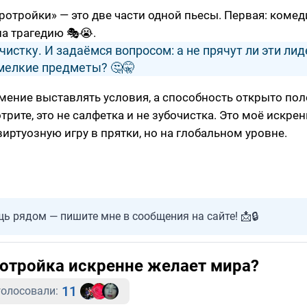
отройки» — это две части одной пьесы. Первая: комед
на трагедию 🎭😭.
истку. И задаёмся вопросом: а не прячут ли эти ли
мелкие предметы? 🤔🤫
умение выставлять условия, а способность открыто по
смотрите, это не салфетка и не зубочистка. Это моё искре
иртуозную игру в прятки, но на глобальном уровне.
ь рядом — пишите мне в сообщения на сайте! 📩🔒
ротройка искренне желает мира?
11
олосовали: