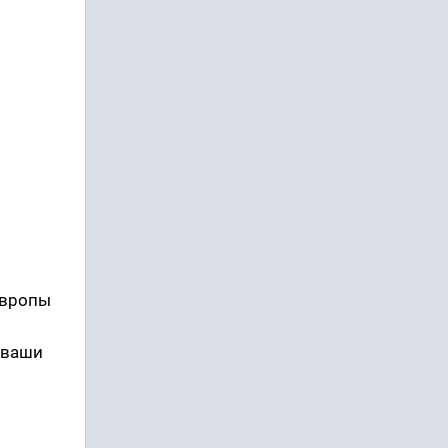
 Европы
т ваши