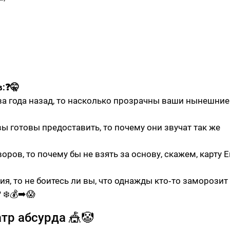
в:❓🤫
ва года назад, то насколько прозрачны ваши нынешние
 вы готовы предоставить, то почему они звучат так же
воров, то почему бы не взять за основу, скажем, карту
ия, то не боитесь ли вы, что однажды кто‑то заморози
 ❄️💰➡️😱
тр абсурда 🎪🤡