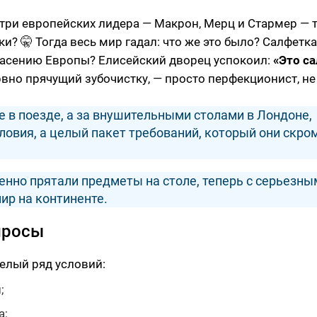
 три европейских лидера — Макрон, Мерц и Стармер — 
и? 🤫 Тогда весь мир гадал: что же это было? Салфетка
спасению Европы? Елисейский дворец успокоил:
«Это са
рвно прячущий зубочистку, — просто перфекционист, не
е в поезде, а за внушительными столами в Лондоне,
ловия, а целый пакет требований, который они скро
енно прятали предметы на столе, теперь с серьезны
ир на континенте.
просы
елый ряд условий:
;
а;