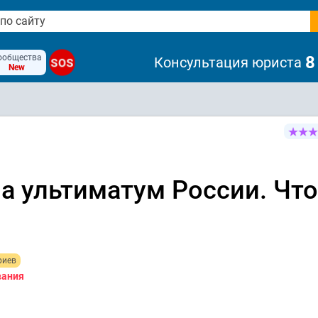
ообщества
8
Консультация юриста
SOS
New
а ультиматум России. Что
риев
вания