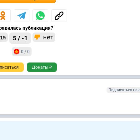
равилась публикация?
да
нет
5 / -1
0 / 0
писаться
Донаты ₽
Подписаться на 