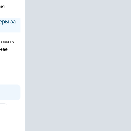
ия
деры за
ложить
ннее