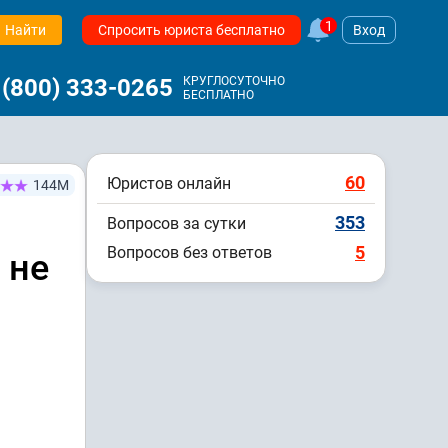
1
Найти
Спросить юриста бесплатно
Вход
 (800) 333-0265
КРУГЛОСУТОЧНО
БЕСПЛАТНО
60
Юристов онлайн
144М
353
Вопросов за сутки
5
Вопросов без ответов
 не