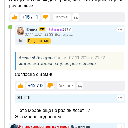
раз вылезет.
+15
-1
/
Ответить
Елена
289М
VIP
07.11.2024, 22:33
Волгоград
Чат
Подписаться
Алексей Белоусов
Пишет 07.11.2024 в 21:22
иначе эта мразь ещё не раз вылезет.
Согласна с Вами!
+12
0
/
Ответить
DELETE
"...эта мразь ещё не раз вылезет...."
Эта мразь под носом .....
Ит инженер, программист
Владимир