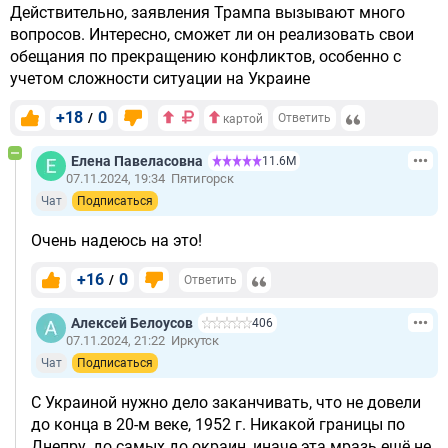
Действительно, заявления Трампа вызывают много
вопросов. Интересно, сможет ли он реализовать свои
обещания по прекращению конфликтов, особенно с
учетом сложности ситуации на Украине
+18
0
/
Ответить
картой
Елена Павеласовна
11.6М
07.11.2024, 19:34
Пятигорск
Чат
Подписаться
Очень надеюсь на это!
+16
0
/
Ответить
Алексей Белоусов
406
07.11.2024, 21:22
Иркутск
Чат
Подписаться
С Украиной нужно дело заканчивать, что не довели
до конца в 20-м веке, 1952 г. Никакой границы по
Днепру, до самых до окраин, иначе эта мразь ещё не