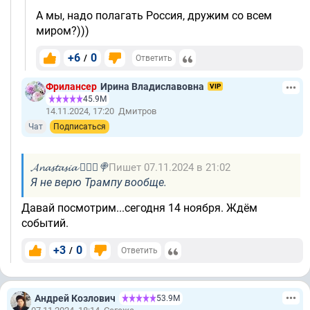
А мы, надо полагать Россия, дружим со всем
миром?)))
+6
0
/
Ответить
Фрилансер
Ирина Владиславовна
VIP
45.9М
14.11.2024, 17:20
Дмитров
Чат
Подписаться
𝓐𝓷𝓪𝓼𝓽𝓪𝓼𝓲𝓪 👱🏼‍♀️🍭
Пишет 07.11.2024 в 21:02
Я не верю Трампу вообще.
Давай посмотрим...сегодня 14 ноября. Ждём
событий.
+3
0
/
Ответить
Андрей Козлович
53.9М