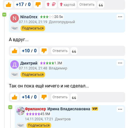
+17
0
/
Ответить
картой
NinaOrex
20.5к
07.11.2024, 21:19
Долгопрудный
Чат
Подписаться
А вдруг...
+10
0
/
Ответить
Дмитрий
1.3М
07.11.2024, 21:48
Владимир
Чат
Подписаться
Так он пока ещё ничего и не сделал...
+14
0
/
Ответить
Фрилансер
Ирина Владиславовна
VIP
45.9М
14.11.2024, 17:21
Дмитров
Чат
Подписаться