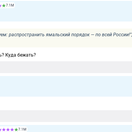
7.1М
ем: распространить ямальский порядок — по всей России!"
ь? Куда бежать?
7.1М