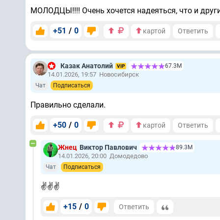
МОЛОДЦЫ!!!! Очень хочется надеяться, что и друг
+51
/
0
картой
Ответить
Казак Анатолий
67.3М
VIP
14.01.2026, 19:57
Новосибирск
Чат
Подписаться
Правильно сделали.
+50
/
0
картой
Ответить
Жнец
Виктор Павлович
89.3М
14.01.2026, 20:00
Домодедово
Чат
Подписаться
✌️✌️✌️
+15
/
0
Ответить