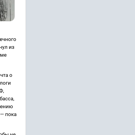
вечного
нул из
оме
чта о
алоги
Ф,
басса,
лению
 — пока
тобы не