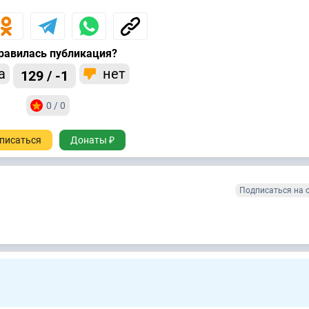
равилась публикация?
а
нет
129 / -1
0 / 0
писаться
Донаты ₽
Подписаться на 