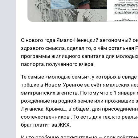
С нового года Ямало-Ненецкий автономный окр
здравого смысла, сделал то, о чём остальна
программы жилищного капитала для молодых с
паспорта, полученного вчера.
Те самые «молодые семьи», у которых в свидет
трёшке в Новом Уренгое за счёт ямальских не
эмигрантских агентств. Потому что с 1 январ
рождённые на родной земле или прожившие зд
Луганска, Крыма…, в общем, для присоединён
соотечественников . То есть для тех, кто реал
брат платит за ЖКХ.
И что особенно восхитительно — срок действия