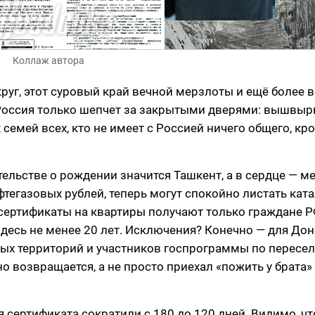
Коллаж автора
уг, этот суровый край вечной мерзлоты и ещё более 
я Россия только шепчет за закрытыми дверями: вышвыр
емей всех, кто не имеет с Россией ничего общего, кр
ельстве о рождении значится Ташкент, а в сердце — ме
фтегазовых рублей, теперь могут спокойно листать кат
я сертификаты на квартиры получают только граждане Р
есь не менее 20 лет. Исключения? Конечно — для Дон
ных территорий и участников госпрограммы по пересе
ьно возвращается, а не просто приехал «пожить у брата»
 сертификата сократили с 180 до 120 дней. Видимо, ч