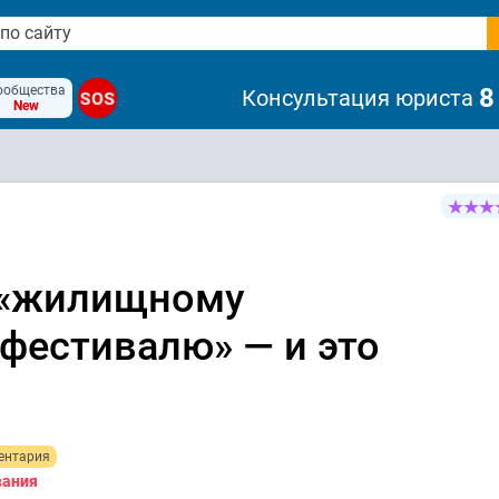
ообщества
8
Консультация юриста
SOS
New
 «жилищному
фестивалю» — и это
ентария
вания