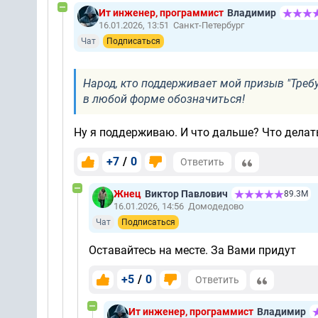
Ит инженер, программист
Владимир
16.01.2026, 13:51
Санкт-Петербург
Чат
Подписаться
Народ, кто поддерживает мой призыв "Требу
в любой форме обозначиться!
Ну я поддерживаю. И что дальше? Что делат
+7
/
0
Ответить
Жнец
Виктор Павлович
89.3М
16.01.2026, 14:56
Домодедово
Чат
Подписаться
Оставайтесь на месте. За Вами придут
+5
/
0
Ответить
Ит инженер, программист
Владимир