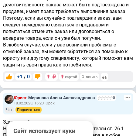
действительность заказа может быть подтверждена и
продавец имеет право требовать выполнения заказа.
Поэтому, если вы случайно подтвердили заказ, вам
следует немедленно связаться с продавцом и
попытаться отменить заказ или договориться о
возврате товара, если он уже был получен.
В любом случае, если у вас возникли проблемы с
отменой заказа, вы можете обратиться за помощью к
юристу или другому специалисту, который поможет вам
защитить свои права как потребителя.
+1
0
/
Ответить
картой
Юрист
Меринова Алена Александровна
0
18.02.2023, 16:20
Орск
Чат
Подписаться
Здравствуйте.
На основании Закона о правах потребителей ст. 26.1
Сайт использует куки
Потребитель вправе отказаться от товара в любое