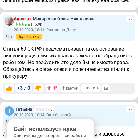
лишить родительских прав.И взять опеку над братом.
Адвокат
Макаренко Ольга Николаевна
116.9к
20.10.2023, 18:11
Ростов-на-Дону
Чат
Подписаться
Статья 69 СК РФ предусматривает такое основание
лишения родительских прав как жестокое обращение с
ребёнком. Но возбудить это дело Вы не имеете права.
Обращайтесь в орган опеки и попечительства и(или) к
прокурору.
+3
0
/
Ответить
картой
Татьяна
0
20.10.2023, 18:14
Октябрьский
Чат
Подписаться
Сайт использует куки
Лишат и заберут ребенка, так как жизнь и здоровье
Они нужны для корректной работы