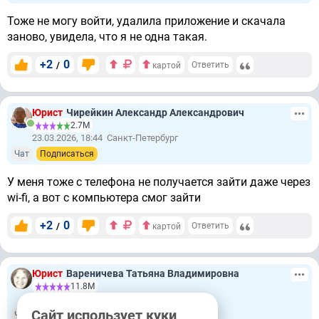
Тоже не могу войти, удалила приложение и скачала
заново, увидела, что я не одна такая.
+2
0
/
Ответить
картой
Юрист
Чирейкин Александр Александрович
2.7М
23.03.2026, 18:44
Санкт-Петербург
Чат
Подписаться
У меня тоже с телефона не получается зайти даже через
wi-fi, а вот с компьютера смог зайти
+2
0
/
Ответить
картой
Юрист
Вареничева Татьяна Владимировна
11.8М
23.03.2026, 19:45
Реутов
Сайт использует куки
Чат
Подписаться