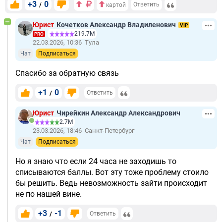
+3
0
/
Ответить
картой
Юрист
Кочетков Александр Владиленович
VIP
219.7М
PRO
22.03.2026, 10:36
Тула
Чат
Подписаться
Спасибо за обратную связь
+1
0
/
Ответить
Юрист
Чирейкин Александр Александрович
2.7М
23.03.2026, 18:46
Санкт-Петербург
Чат
Подписаться
Но я знаю что если 24 часа не заходишь то
списываются баллы. Вот эту тоже проблему стоило
бы решить. Ведь невозможность зайти происходит
не по нашей вине.
+3
-1
/
Ответить