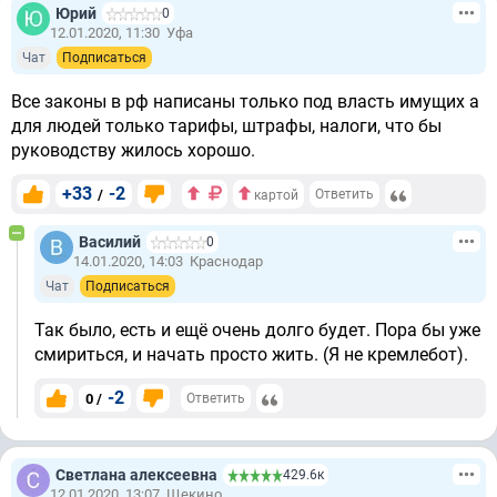
Юрий
0
12.01.2020, 11:30
Уфа
Чат
Подписаться
Все законы в рф написаны только под власть имущих а
для людей только тарифы, штрафы, налоги, что бы
руководству жилось хорошо.
+33
-2
/
Ответить
картой
Василий
0
14.01.2020, 14:03
Краснодар
Чат
Подписаться
Так было, есть и ещё очень долго будет. Пора бы уже
смириться, и начать просто жить. (Я не кремлебот).
-2
0 /
Ответить
Светлана алексеевна
429.6к
12.01.2020, 13:07
Щекино