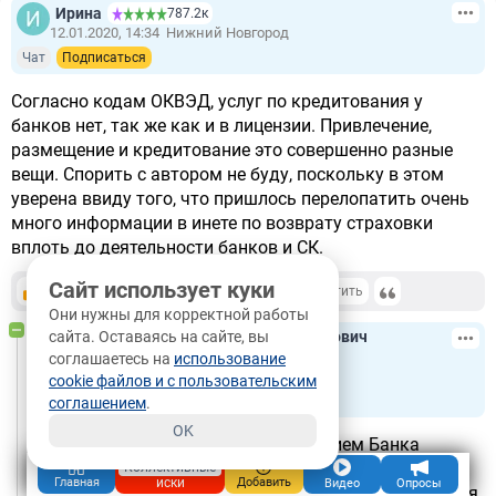
Ирина
787.2к
12.01.2020, 14:34
Нижний Новгород
Чат
Подписаться
Согласно кодам ОКВЭД, услуг по кредитования у
банков нет, так же как и в лицензии. Привлечение,
размещение и кредитование это совершенно разные
вещи. Спорить с автором не буду, поскольку в этом
уверена ввиду того, что пришлось перелопатить очень
много информации в инете по возврату страховки
вплоть до деятельности банков и СК.
Сайт использует куки
+8
-2
/
Ответить
картой
Они нужны для корректной работы
сайта. Оставаясь на сайте, вы
Адвокат
Солдат Степан Владимирович
556.4к
соглашаетесь на
использование
12.01.2020, 14:39
Краснодар
cookie файлов и с пользовательским
Чат
Подписаться
соглашением
.
OK
Вы не со мной спорите, а с Положением Банка
России. А вся Ваша информация взята из
Коллективные
иски
Главная
Добавить
Видео
Опросы
видеороликов на youtube. Данные ролики создаются