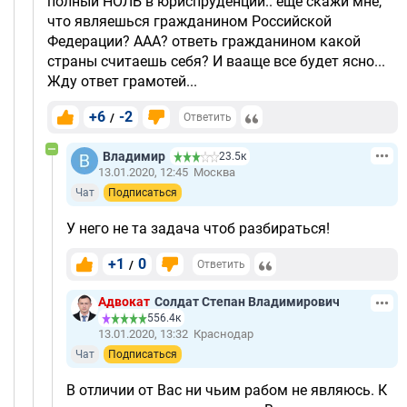
полный НОЛЬ в юриспруденции.. еще скажи мне,
что являешься гражданином Российской
Федерации? ААА? ответь гражданином какой
страны считаешь себя? И вааще все будет ясно...
Жду ответ грамотей...
+6
-2
/
Ответить
Владимир
23.5к
13.01.2020, 12:45
Москва
Чат
Подписаться
У него не та задача чтоб разбираться!
+1
0
/
Ответить
Адвокат
Солдат Степан Владимирович
556.4к
13.01.2020, 13:32
Краснодар
Чат
Подписаться
В отличии от Вас ни чьим рабом не являюсь. К