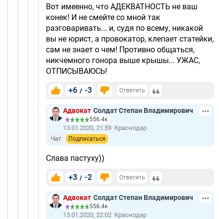
Вот имеенно, что АДЕКВАТНОСТЬ не ваш
конек! И не смейте со мной так
разговаривать... и, судя по всему, никакой
вы не юрист, а провокатор, клепает статейки,
сам не знает о чем! Противно общаться,
никчемного гонора выше крышы... УЖАС,
ОТПИСЫВАЮСЬ!
+6
-3
/
Ответить
Адвокат
Солдат Степан Владимирович
556.4к
13.01.2020, 21:59
Краснодар
Чат
Подписаться
Слава пастуху))
+3
-2
/
Ответить
Адвокат
Солдат Степан Владимирович
556.4к
13.01.2020, 22:02
Краснодар