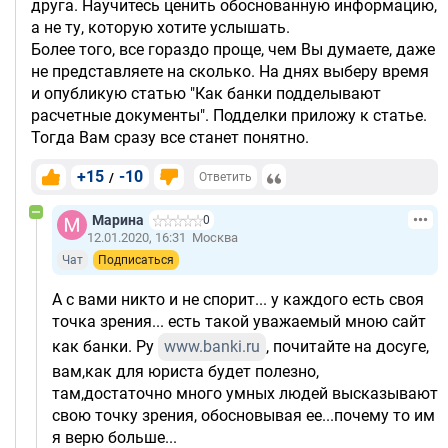
друга. Научитесь ценить обоснованную информацию,
а не ту, которую хотите услышать.
Более того, все гораздо проще, чем Вы думаете, даже
не представляете на сколько. На днях выберу время
и опубликую статью "Как банки подделывают
расчетные документы". Подделки приложу к статье.
Тогда Вам сразу все станет понятно.
+15
-10
/
Ответить
Марина
0
12.01.2020, 16:31
Москва
Чат
Подписаться
А с вами никто и не спорит... у каждого есть своя
точка зрения... есть такой уважаемый мною сайт
как банки. Ру
www.banki.ru
, почитайте на досуге,
вам,как для юриста будет полезно,
там,достаточно много умных людей высказывают
свою точку зрения, обосновывая ее...почему то им
я верю больше...