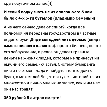
круглосуточном запое.)))
И если б водку гнать не из опилок-чего б нам
было с 4-х,5-ти бутылок (Владимир Семёныч)
А из чего сейчас делают спирт?-,когда все
полномочия переданы государством в частные
дядины руки.
Дяде выгодней лить дерьмо (спирт
самого низшего качества).
.просто бизнес.., но это
его заблуждение, в реале он делает грязные
деньги на жизнях людей, которые не принесут ни
ему, ни его семье, - счастья. Систему бумеранга
никто не отменял., да и найдутся те, кто доить
будет, а может дай Бог, что и хуже... историй таких
множество и лично мне их не жалко, как и им нас...
они нас травят!
350 рублей 5 литров смерти!