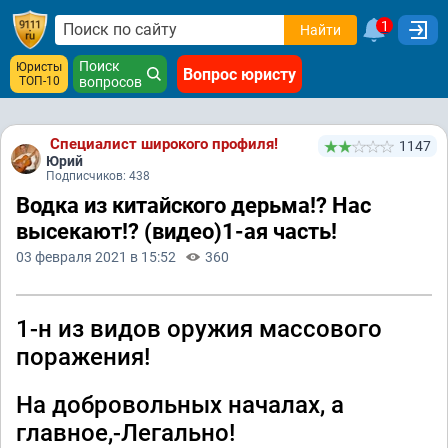
1
Найти
Поиск
Юристы
Вопрос юристу
ТОП-10
вопросов
Специалист широкого профиля!
1147
Юрий
Подписчиков: 438
Водка из китайского дерьма!? Нас
высекают!? (видео)1-ая часть!
03 февраля 2021 в 15:52
360
1-н из видов оружия массового
поражения!
На добровольных началах, а
главное,-Легально!