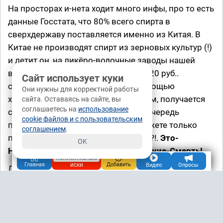
На просторах и-нета ходит много инфы, про то есть
данные Госстата, что 80% всего спирта в
сверхдержаву поставляется именно из Китая. В
Китае не производят спирт из зерновых культур (!)
и летит он, на ликёро-водочные заводы нашей
великой и могучей!-..а там и рады...20 руб..
Сайт использует куки
себестоимость 1-ой бутылки. С помощью
Они нужны для корректной работы
химических манипуляций с дерьмом, получается
сайта. Оставаясь на сайте, вы
соглашаетесь на
использование
среда для дрожжей, далее в свою очередь
cookie файлов и с пользовательским
перерабатывают её в спирт. Вы можете только
соглашением
.
представить сколько там токсинов?!.
Это-
OK
Наркотик-Яд-Деградация-Отравление-Смерть!
Коллективные
иски
Главная
Добавить
Видео
Опросы
Лично я верю в это, так как то-же не без греха, но
не пью уже 2,5 года и ни кому не советую!
Последняя моя пьянка закончилась больничкой!
За 3 дня я пожелтел и поймал страшнейшее
отравление, чуть не сдох, кое как спасли (!) и что