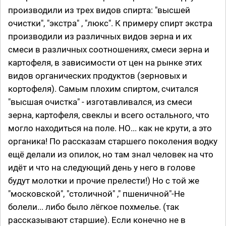
производили из трех видов спирта: "высшей
очистки", "экстра" , "люкс". К примеру спирт экстра
производили из различных видов зерна и их
смеси в различных соотношениях, смеси зерна и
картофеля, в зависимости от цен на рынке этих
видов органических продуктов (зерновых и
кортофеля). Самым плохим спиртом, считался
"высшая очистка" - изготавливался, из смеси
зерна, картофеля, свеклы и всего остального, что
могло находиться на поле. НО... как не крути, а это
органика! По рассказам старшего поколения водку
ещё делали из опилок, но там знал человек на что
идёт и что на следующий день у него в голове
будут молотки и прочие прелести!) Но с той же
"московской", "столичной" ," пшеничной"-Не
болели... либо было лёгкое похмелье. (так
рассказывают старшие). Если конечно не в