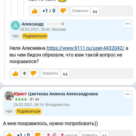
+1
0
/
Ответить
Александр
0
28.02.2021, 20:42
Москва
Чат
Подписаться
Неля Алесеевна
https://www.9111.ru/user-4432042/
а
вы чем бидон обрезали, что вам такой вопрос не
понравился?
0
Ответить
Юрист
Цветкова Анжела Александровна
81.4к
26.02.2021, 04:14
Владивосток
Чат
Подписаться
А мне понравилось, нужно попробовать))
+1
0
/
Ответить
картой