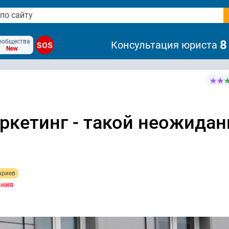
ообщества
8
Консультация юриста
SOS
New
аркетинг - такой неожида
ариев
ания