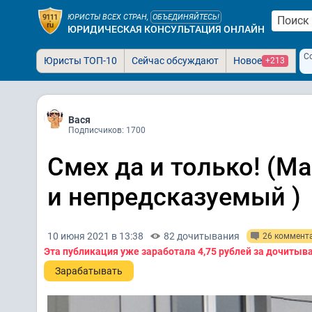
ЮРИСТЫ ВСЕХ СТРАН,
ОБЪЕДИНЯЙТЕСЬ!
ЮРИДИЧЕСКАЯ КОНСУЛЬТАЦИЯ ОНЛАЙН
С
Юристы ТОП-10
Сейчас обсуждают
Новое
+213
Вася
Подписчиков: 1700
Смех да и только! (М
и непредсказуемый )
10 июня 2021 в 13:38
82 дочитывания
26 коммент
Эта публикация уже заработала
4,75 рублей
за дочитыв
Зарабатывать