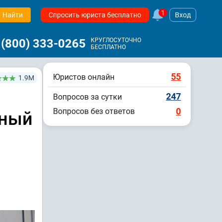
1
Найти
Спросить юриста бесплатно
Вход
 (800) 333-0265
КРУГЛОСУТОЧНО
БЕСПЛАТНО
55
Юристов онлайн
1.9М
247
Вопросов за сутки
0
Вопросов без ответов
нный