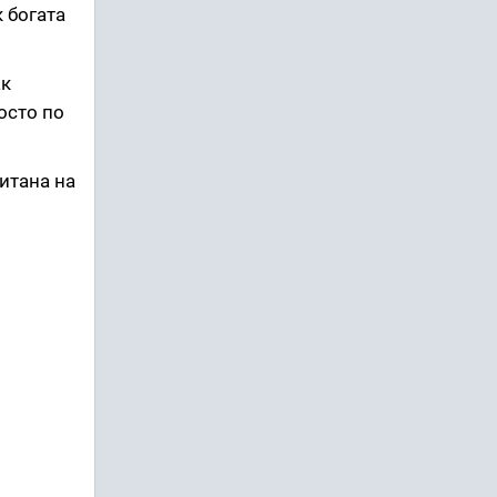
 богата
ак
осто по
итана на