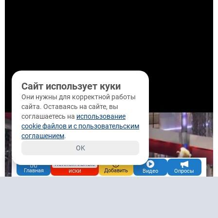
Сайт использует куки
Они нужны для корректной работы
сайта. Оставаясь на сайте, вы
соглашаетесь на
использование
cookie файлов и с пользовательским
соглашением
.
OK
Коллективные
иски
Главная
Добавить
Видео
Опросы