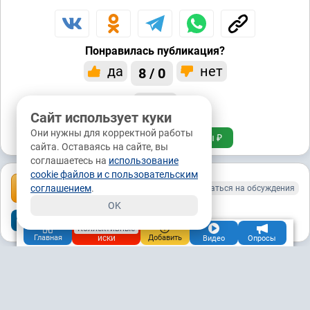
Понравилась публикация?
да
нет
8 / 0
0 / 0
Сайт использует куки
Они нужны для корректной работы
Подписаться
Донаты ₽
сайта. Оставаясь на сайте, вы
соглашаетесь на
использование
cookie файлов и с пользовательским
Комментарии: 2
соглашением
.
Подписаться на обсуждения
OK
Популярные
Новые
Старые
Коллективные
иски
Главная
Добавить
Видео
Опросы
Dedegora
15.7М
03.10.2024, 15:33
Санкт-Петербург
Чат
Подписаться