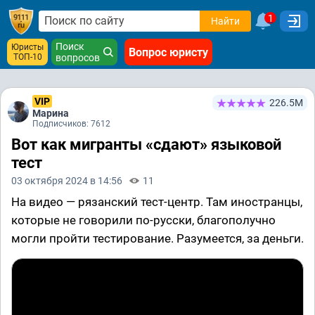
1
Найти
Поиск
Юристы
Вопрос юристу
ТОП-10
вопросов
VIP
226.5М
Марина
Подписчиков: 7612
Вот как мигранты «сдают» языковой
тест
03 октября 2024 в 14:56
11
На видео — рязанский тест-центр. Там иностранцы,
которые не говорили по-русски, благополучно
могли пройти тестирование. Разумеется, за деньги.