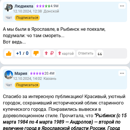
Людмила
4.9М
12.10.2024, 12:38
Донской
Чат
Подписаться
А мы были в Ярославле, в Рыбинск не поехали,
подумали: чо там смореть...
Вот ведь...
+1
0
/
Ответить
картой
Мария
20.4М
12.10.2024, 14:02
Казань
Чат
Подписаться
Спасибо за интересную публикацию! Красивый, уютный
городок, сохранивший исторический облик старинного
купеческого города. Понравились вывески в
дореволюционном стиле. Прочитала, что
"Ры́бинск (с 15
марта 1984 по 4 марта 1989 — Андро́пов) — второй по
величине город в Ярославской области России. Город