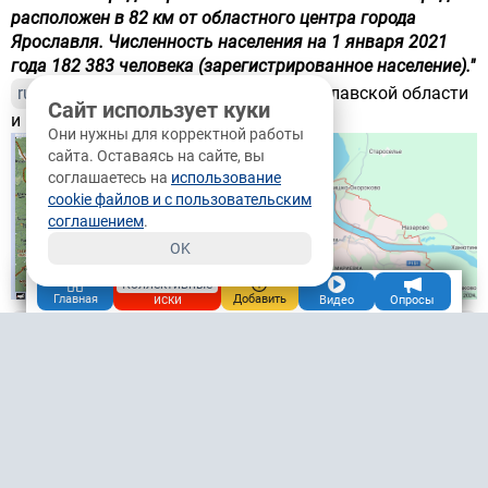
расположен в 82 км от областного центра города
Ярославля. Численность населения на 1 января 2021
года 182 383 человека (зарегистрированное население)."
ru.wikipedia.org
Добавила карты Ярославской области
Сайт использует куки
и города Рыбинска (для наглядности).
Они нужны для корректной работы
сайта. Оставаясь на сайте, вы
соглашаетесь на
использование
cookie файлов и с пользовательским
соглашением
.
OK
Коллективные
иски
Главная
Добавить
Видео
Опросы
+1
0
/
Ответить
картой
Мария
20.4М
12.10.2024, 14:12
Казань
Чат
Подписаться
Чудесный Рыбинск
"
Тут
:
1)
очень
красивая Волга
:
широкая, настоящая, живая - с бесконечными