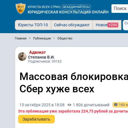
ЮРИСТЫ ВСЕХ СТРАН,
ОБЪЕДИНЯЙТЕСЬ!
ЮРИДИЧЕСКАЯ КОНСУЛЬТАЦИЯ ОНЛАЙН
С
Юристы ТОП-10
Сейчас обсуждают
Новое
+244
Главная
Публикации
Общество
Адвокат
Степанов В.И.
Подписчиков: 39162
Массовая блокировка
Сбер хуже всех
15 октября 2025 в 18:08
1 806 дочитываний
160 
Эта публикация уже заработала
224,75 рублей
за дочит
Зарабатывать