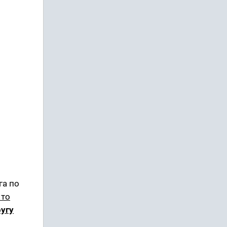
га по
 то
угу