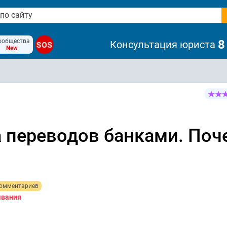
ообщества
8
Консультация юриста
SOS
New
 переводов банками. Поч
комментариев
ывания