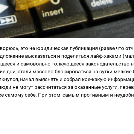
ворюсь, это не юридическая публикация (разве что отча
едложение высказаться и поделиться лайф-хаками (ма
ющееся и самовольно толкующееся законодательство н
ние дни, стали массово блокироваться на сутки мелкие
толкнулся, начал выяснять и собрал кое-какую информац
люди не могут рассчитаться за оказанные услуги, пере
аже самому себе. При этом, самым противным и неудоб