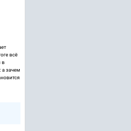
и
ает
тоге всё
 в
: а зачем
ановится