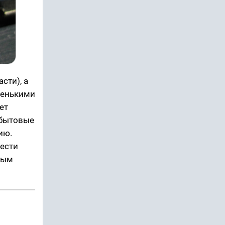
сти), а
ленькими
ет
 бытовые
ию.
вести
ным