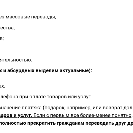
ез массовые переводы;
ества;
в;
ятельностью.
х и абсурдных выделим актуальные):
х.
лефона при оплате товаров или услуг.
начение платежа (подарок, например, или возврат дол
аров и услуг.
Если с первым все более-менее понятно,
полностью прекратить гражданам переводить друг др