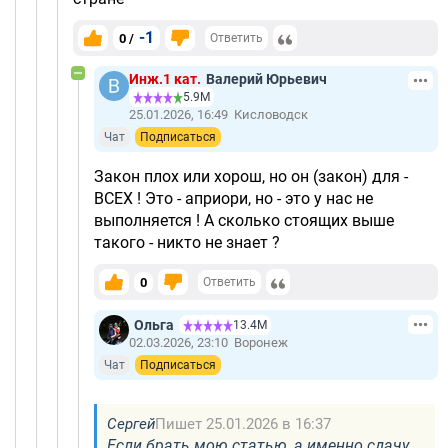
-1
0 /
Ответить
Инж.1 кат.
Валерий Юрьевич
5.9М
25.01.2026, 16:49
Кисловодск
Чат
Подписаться
Закон плох или хорош, но он (закон) для -
ВСЕХ ! Это - априори, но - это у нас не
выполняется ! А сколько стоящих выше
такого - никто не знает ?
0
Ответить
Ольга
13.4М
02.03.2026, 23:10
Воронеж
Чат
Подписаться
Сергей
Пишет 25.01.2026 в 16:37
Если брать мою статью, а именно сдачу