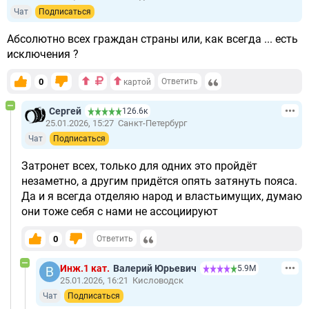
Чат
Подписаться
Абсолютно всех граждан страны или, как всегда ... есть
исключения ?
0
Ответить
картой
Сергей
126.6к
25.01.2026, 15:27
Санкт-Петербург
Чат
Подписаться
Затронет всех, только для одних это пройдёт
незаметно, а другим придётся опять затянуть пояса.
Да и я всегда отделяю народ и властьимущих, думаю
они тоже себя с нами не ассоциируют
0
Ответить
Инж.1 кат.
Валерий Юрьевич
5.9М
25.01.2026, 16:21
Кисловодск
Чат
Подписаться