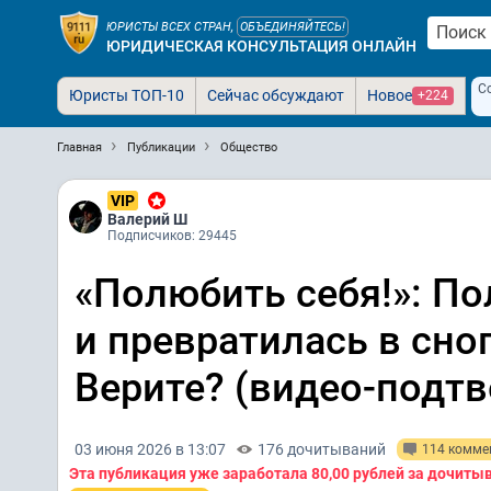
ЮРИСТЫ ВСЕХ СТРАН,
ОБЪЕДИНЯЙТЕСЬ!
ЮРИДИЧЕСКАЯ КОНСУЛЬТАЦИЯ ОНЛАЙН
С
Юристы ТОП-10
Сейчас обсуждают
Новое
+224
Главная
Публикации
Общество
VIP
Валерий Ш
Подписчиков: 29445
«Полюбить себя!»: По
и превратилась в сно
Верите? (видео-подт
03 июня 2026 в 13:07
176 дочитываний
114 комме
Эта публикация уже заработала
80,00 рублей
за дочиты