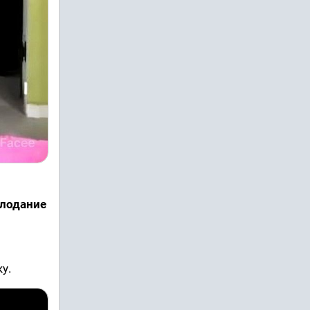
олодание
у.