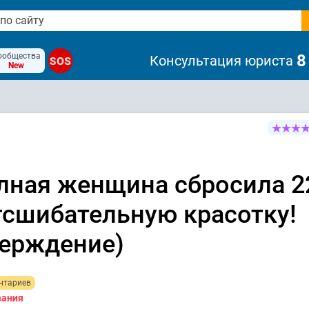
ообщества
8
Консультация юриста
SOS
New
лная женщина сбросила 2
гсшибательную красотку!
верждение)
нтариев
вания